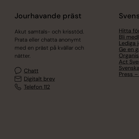
Jourhavande präst
Svens
Hitta f
Akut samtals- och krisstöd.
Bli med
Prata eller chatta anonymt
Lediga 
med en präst på kvällar och
Ge en g
Organis
nätter.
Act Sve
Svenska
Chatt
Press – 
Digitalt brev
Telefon 112