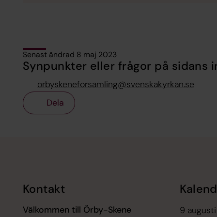
Senast ändrad 8 maj 2023
Synpunkter eller frågor på sidans i
orbyskeneforsamling@svenskakyrkan.se
Dela
Tillbaka till toppen
Tillbaka till innehållet
Kontakt
Kalend
Välkommen till Örby-Skene
9 augusti