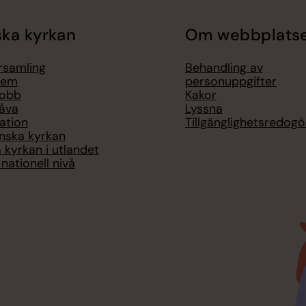
ka kyrkan
Om webbplats
örsamling
Behandling av
lem
personuppgifter
jobb
Kakor
åva
Lyssna
ation
Tillgänglighetsredogö
nska kyrkan
 kyrkan i utlandet
nationell nivå