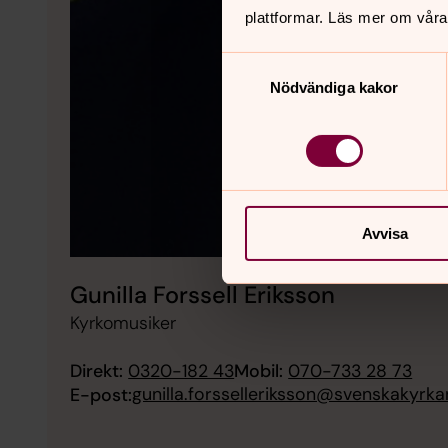
plattformar. Läs mer om våra
Samtyckesval
Nödvändiga kakor
Avvisa
Gunilla Forssell Eriksson
Kyrkomusiker
Direkt:
0320-182 43
Mobil:
070-733 28 73
gunilla.forsselleriksson@svenskakyrka
E-post: