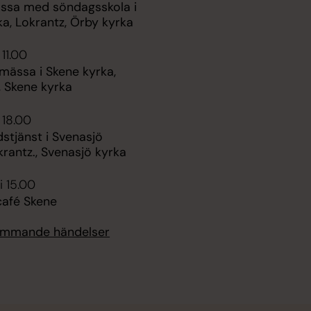
ssa med söndagsskola i
a, Lokrantz, Örby kyrka
 11.00
mässa i Skene kyrka,
, Skene kyrka
 18.00
stjänst i Svenasjö
krantz., Svenasjö kyrka
i 15.00
afé Skene
kommande händelser