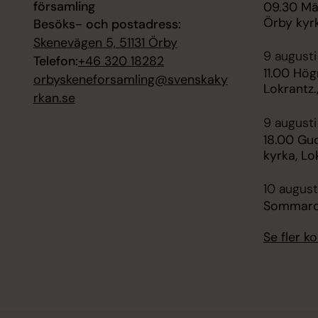
församling
09.30 Mä
Örby kyrk
Besöks- och postadress:
Skenevägen 5, 51131 Örby
9 augusti
Telefon:
+46 320 18282
11.00 Hög
orbyskeneforsamling@svenskaky
Lokrantz.
rkan.se
9 augusti
18.00 Gud
kyrka, Lo
10 august
Sommarc
Se fler 