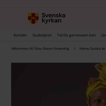
Till innehållet
Till undermeny
Kontakt
Gudstjänst
Tid för gemensam bön
Un
Välkommen till Örby-Skene församling
Mama Gumbo är ti