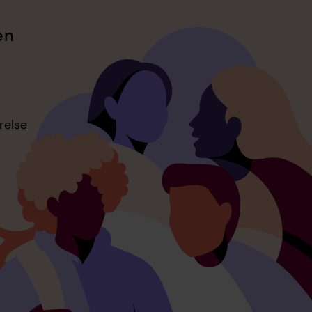
en
relse