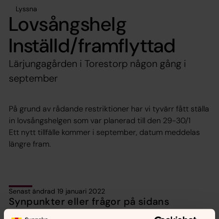
Lyssna
Lovsångshelg
Inställd/framflyttad
Lärjungagården i Torestorp någon gång i
september
På grund av rådande restriktioner har vi tyvärr fått ställa
in lovsångshelgen som var planerad till den 29-30/1
Ett nytt tillfälle kommer i september, datum meddelas
längre fram.
Senast ändrad 19 januari 2022
Synpunkter eller frågor på sidans
innehåll?