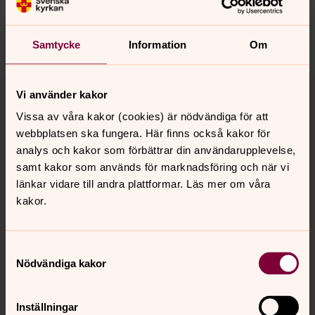
orbyskeneforsamling@svenskakyrkan.se
Dela
Samtycke
Information
Om
Tillbaka till toppen
Tillbaka till innehållet
Vi använder kakor
Vissa av våra kakor (cookies) är nödvändiga för att
webbplatsen ska fungera. Här finns också kakor för
analys och kakor som förbättrar din användarupplevelse,
Kontakt
samt kakor som används för marknadsföring och när vi
länkar vidare till andra plattformar. Läs mer om våra
kakor.
Kalender
Samtyckesval
Hitta snabbt
Nödvändiga kakor
Inställningar
Sociala kanaler