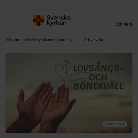
Till innehållet
Till undermeny
Sök
Meny
Välkommen till Örby-Skene församling
Örby kyrka