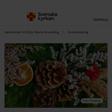
Till innehållet
Till undermeny
Sök
Meny
Välkommen till Örby-Skene församling
Kransbindning