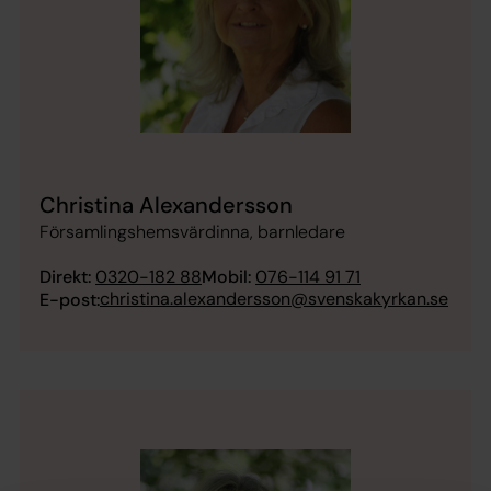
Christina Alexandersson
Församlingshemsvärdinna, barnledare
Direkt:
0320-182 88
Mobil:
076-114 91 71
christina.alexandersson@svenskakyrkan.se
E-post: