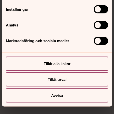
Inställningar
Senast ändrad 1 november 2022
Synpunkter eller frågor på sidans
innehåll?
Analys
orbyskeneforsamling@svenskakyrkan.se
Dela
Marknadsföring och sociala medier
Tillbaka till toppen
Tillbaka till innehållet
Tillåt alla kakor
Kontakt
Tillåt urval
Avvisa
Kalender