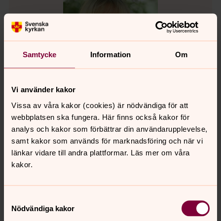
Samtycke
Information
Om
Vi använder kakor
Vissa av våra kakor (cookies) är nödvändiga för att
webbplatsen ska fungera. Här finns också kakor för
analys och kakor som förbättrar din användarupplevelse,
Agnetha Häggander
samt kakor som används för marknadsföring och när vi
Diakon
länkar vidare till andra plattformar. Läs mer om våra
Direkt:
0320-182 84
Mobil:
076-114 91 69
kakor.
agnetha.haggander@svenskakyrkan.se
E-post:
Samtyckesval
Nödvändiga kakor