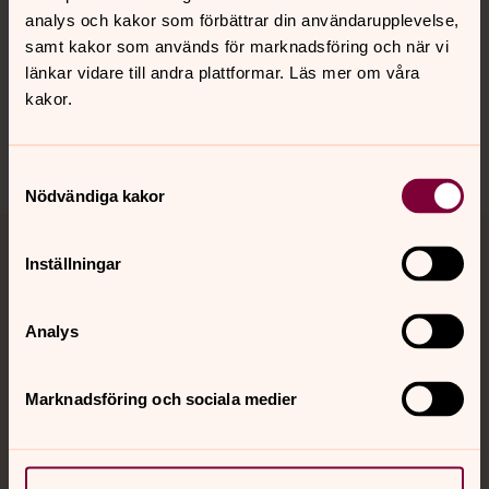
Hitta snabbt
analys och kakor som förbättrar din användarupplevelse,
samt kakor som används för marknadsföring och när vi
länkar vidare till andra plattformar. Läs mer om våra
Sociala kanaler
kakor.
Samtyckesval
Nödvändiga kakor
Jourhavande präst
Inställningar
Akut samtals- och krisstöd. Prata eller chatta anonymt
Analys
med en präst på kvällar och nätter.
Marknadsföring och sociala medier
Chatt
Digitalt brev
Telefon 112