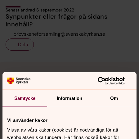
Senast ändrad 6 september 2022
Synpunkter eller frågor på sidans
innehåll?
orbyskeneforsamling@svenskakyrkan.se
Dela
Tillbaka till toppen
Tillbaka till innehållet
Kontakt
Samtycke
Information
Om
Kalender
Vi använder kakor
Vissa av våra kakor (cookies) är nödvändiga för att
webbplatsen ska fungera. Här finns också kakor för