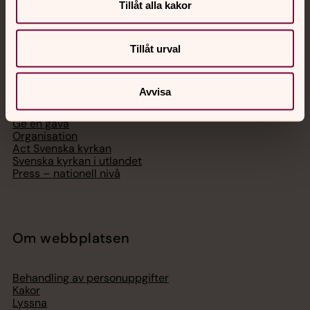
Tillåt alla kakor
Svenska kyrkan
Tillåt urval
Hitta församling
Avvisa
Bli medlem
Lediga jobb
Ge en gåva
Organisation
Act Svenska kyrkan
Svenska kyrkan i utlandet
Press – nationell nivå
Om webbplatsen
Behandling av personuppgifter
Kakor
Lyssna