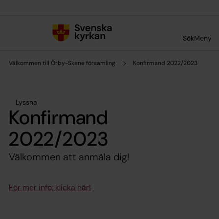
Till innehållet
Till undermeny
Sök
Meny
Välkommen till Örby-Skene församling
Konfirmand 2022/2023
Lyssna
Konfirmand
2022/2023
Välkommen att anmäla dig!
För mer info; klicka här!