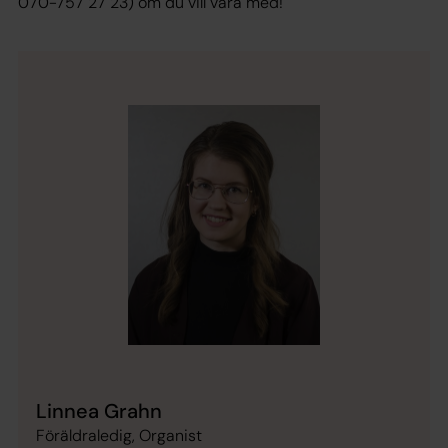
070-757 27 23) om du vill vara med!
Linnea Grahn
Föräldraledig, Organist