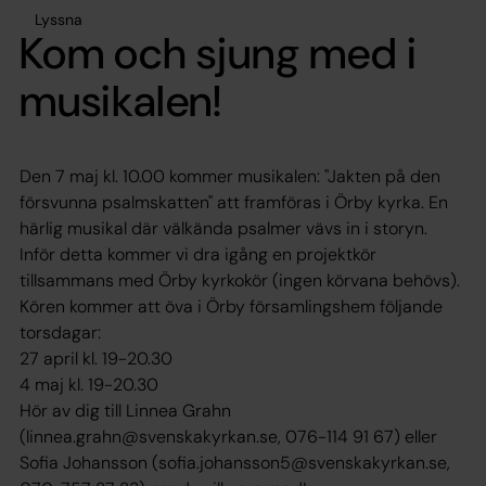
Lyssna
Kom och sjung med i
musikalen!
Den 7 maj kl. 10.00 kommer musikalen: "Jakten på den
försvunna psalmskatten" att framföras i Örby kyrka. En
härlig musikal där välkända psalmer vävs in i storyn.
Inför detta kommer vi dra igång en projektkör
tillsammans med Örby kyrkokör (ingen körvana behövs).
Kören kommer att öva i Örby församlingshem följande
torsdagar:
27 april kl. 19-20.30
4 maj kl. 19-20.30
Hör av dig till Linnea Grahn
(linnea.grahn@svenskakyrkan.se, 076-114 91 67) eller
Sofia Johansson (sofia.johansson5@svenskakyrkan.se,