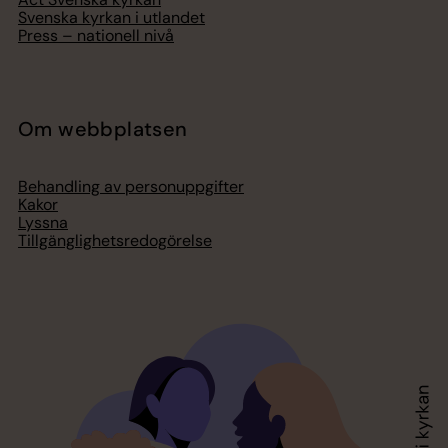
Svenska kyrkan i utlandet
Press – nationell nivå
Om webbplatsen
Behandling av personuppgifter
Kakor
Lyssna
Tillgänglighetsredogörelse