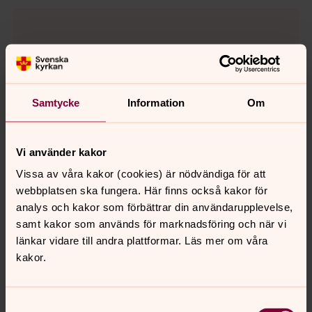
Samtycke
Information
Om
Vi använder kakor
Vissa av våra kakor (cookies) är nödvändiga för att
webbplatsen ska fungera. Här finns också kakor för
analys och kakor som förbättrar din användarupplevelse,
samt kakor som används för marknadsföring och när vi
länkar vidare till andra plattformar. Läs mer om våra
Erik Alpner
kakor.
Föräldraledig 40%, Komminister
Direkt:
0320-182 48
Mobil:
072-702 27 75
Samtyckesval