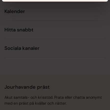
Kalender
Hitta snabbt
Sociala kanaler
Jourhavande präst
Akut samtals- och krisstöd. Prata eller chatta anonymt
med en präst på kvällar och nätter.