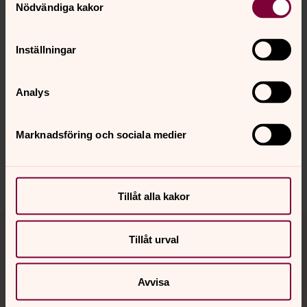
erik.alpner@svenskakyrkan.se
E-post:
Nödvändiga kakor
Inställningar
Analys
Senast ändrad 18 oktober 2024
Synpunkter eller frågor på sidans
innehåll?
Marknadsföring och sociala medier
orbyskeneforsamling@svenskakyrkan.se
Dela
Tillåt alla kakor
Tillbaka till toppen
Tillbaka till innehållet
Tillåt urval
Avvisa
Kontakt