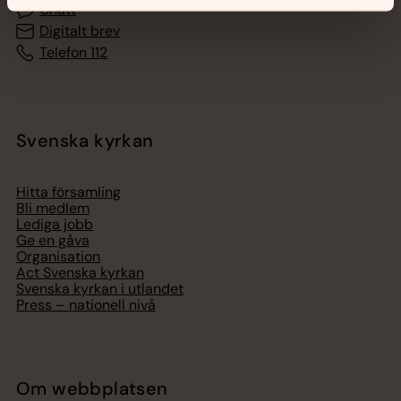
Chatt
Digitalt brev
Telefon 112
Svenska kyrkan
Hitta församling
Bli medlem
Lediga jobb
Ge en gåva
Organisation
Act Svenska kyrkan
Svenska kyrkan i utlandet
Press – nationell nivå
Om webbplatsen