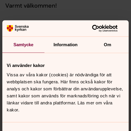
Varmt välkommen!
Senast ändrad 23 mars 2026
Synpunkter eller frågor på sidans
Samtycke
Information
Om
innehåll?
orbyskeneforsamling@svenskakyrkan.se
Vi använder kakor
Dela
Vissa av våra kakor (cookies) är nödvändiga för att
webbplatsen ska fungera. Här finns också kakor för
Tillbaka till toppen
Tillbaka till innehållet
analys och kakor som förbättrar din användarupplevelse,
samt kakor som används för marknadsföring och när vi
länkar vidare till andra plattformar. Läs mer om våra
kakor.
Kontakt
Samtyckesval