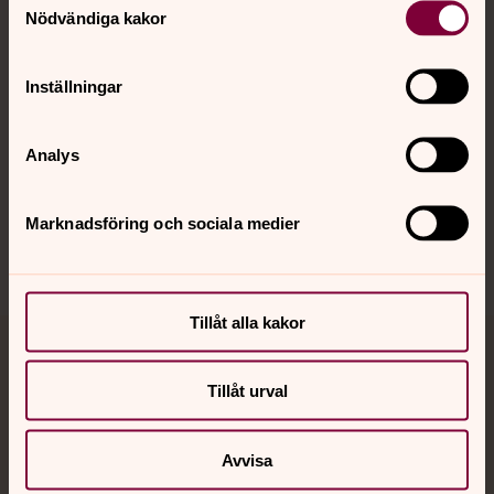
Nödvändiga kakor
Kalender
Inställningar
Hitta snabbt
Analys
Sociala kanaler
Marknadsföring och sociala medier
Tillåt alla kakor
Jourhavande präst
Tillåt urval
Akut samtals- och krisstöd. Prata eller chatta anonymt
med en präst på kvällar och nätter.
Avvisa