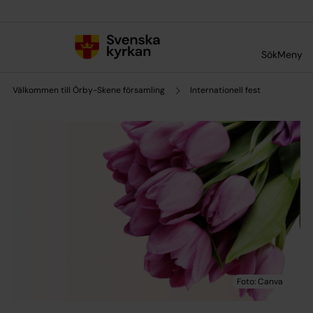
Till innehållet
Till undermeny
Sök
Meny
Välkommen till Örby-Skene församling
Internationell fest