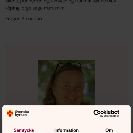
Skene, ponnyridning, filmvisning från när Skene blev
köping, orgelsaga m.m. m.m.
Frågor: Se nedan
Samtycke
Information
Om