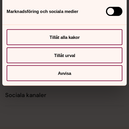
Tillbaka till toppen
Tillbaka till innehållet
Marknadsföring och sociala medier
Kontakt
Tillåt alla kakor
Kalender
Tillåt urval
Hitta snabbt
Avvisa
Sociala kanaler