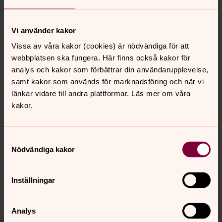
Kristina Hansson
Vi använder kakor
Pedagog
Vissa av våra kakor (cookies) är nödvändiga för att
webbplatsen ska fungera. Här finns också kakor för
Direkt:
0320-182 40
Mobil:
073-051 85 21
analys och kakor som förbättrar din användarupplevelse,
kristina.hansson@svenskakyrkan.se
E-post:
samt kakor som används för marknadsföring och när vi
länkar vidare till andra plattformar. Läs mer om våra
kakor.
Senast ändrad 9 maj 2022
Samtyckesval
Synpunkter eller frågor på sidans
Nödvändiga kakor
innehåll?
orbyskeneforsamling@svenskakyrkan.se
Inställningar
Dela
Analys