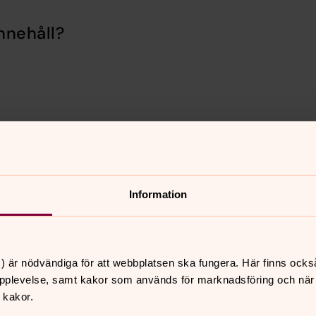
nnehåll?
Information
er
Hitta snabbt
Sidkarta
 09.30
ssa med söndagsskola i
) är nödvändiga för att webbplatsen ska fungera. Här finns ocks
a, Lokrantz, Örby kyrka
pplevelse, samt kakor som används för marknadsföring och när vi
 kakor.
 11.00