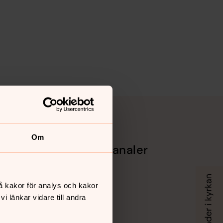
Om
Sociala kanaler
Facebook
Instagram
å kakor för analys och kakor
Vimeo
 länkar vidare till andra