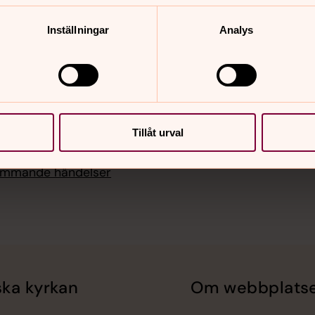
mässa i Skene kyrka,
, Skene kyrka
Inställningar
Analys
 18.00
stjänst i Svenasjö
krantz., Svenasjö kyrka
i 15.00
Tillåt urval
afé Skene
kommande händelser
ka kyrkan
Om webbplats