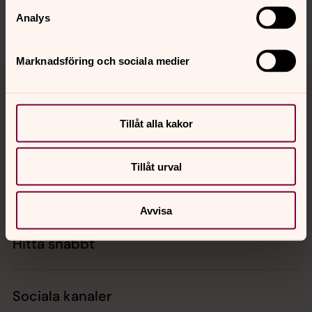
orbyskeneforsamling@svenskakyrkan.se
Analys
Dela
Marknadsföring och sociala medier
Tillbaka till toppen
Tillbaka till innehållet
Tillåt alla kakor
Kontakt
Tillåt urval
Kalender
Avvisa
Hitta snabbt
Sociala kanaler