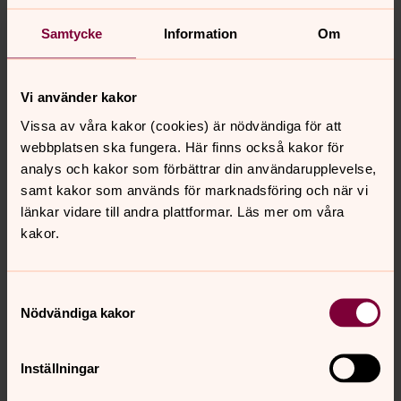
Sön 2 jan kl. 11.00 Högmässa i Skene kyrka, Gyllensvärd
Samtycke
Information
Om
Tors 6 jan kl. 10.00 Högmässa med söndagsskola i Örby
kyrka, Alpner
Vi använder kakor
Tors 6 jan kl. 16.00 Gudstjänst i Skene kyrka, Alpner
Vissa av våra kakor (cookies) är nödvändiga för att
Sön 9 jan kl. 10.00 Gudstjänst med söndagsskola i Örby
webbplatsen ska fungera. Här finns också kakor för
kyrka, Alpner
analys och kakor som förbättrar din användarupplevelse,
samt kakor som används för marknadsföring och när vi
Sön 9 jan kl. 11.00 Högmässa i Skene kyrka, Sven-Olof
länkar vidare till andra plattformar. Läs mer om våra
Johansson
kakor.
sön 9 jan kl. 18.00 Mässa i Svenasjö kyrka, Alpner
Samtyckesval
Nödvändiga kakor
Senast ändrad 15 december 2021
Synpunkter eller frågor på sidans
Inställningar
innehåll?