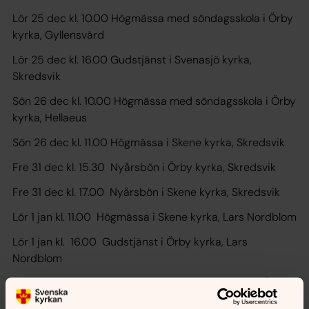
Lör 25 dec kl. 10.00 Högmässa med söndagsskola i Örby
kyrka, Gyllensvärd
Lör 25 dec kl. 16.00 Gudstjänst i Svenasjö kyrka,
Skredsvik
Sön 26 dec kl. 10.00 Högmässa med söndagsskola i Örby
kyrka, Hellaeus
Sön 26 dec kl. 11.00 Högmässa i Skene kyrka, Skredsvik
Fre 31 dec kl. 15.30 Nyårsbön i Örby kyrka, Skredsvik
Fre 31 dec kl. 17.00 Nyårsbön i Skene kyrka, Skredsvik
Lör 1 jan kl. 11.00 Högmässa i Skene kyrka, Lars Nordblom
Lör 1 jan kl. 16.00 Gudstjänst i Örby kyrka, Lars
Nordblom
Sön 2 jan kl. 10.00 Högmässa med söndagsskola i Örby
kyrka, Skredsvik