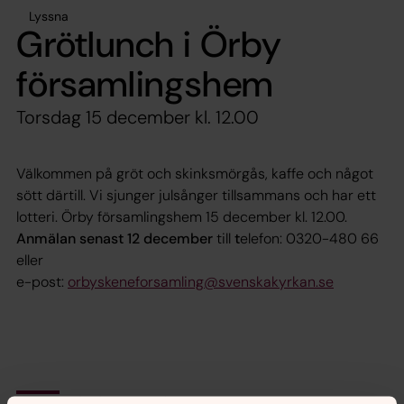
Lyssna
Grötlunch i Örby
församlingshem
Torsdag 15 december kl. 12.00
Välkommen på gröt och skinksmörgås, kaffe och något
sött därtill. Vi sjunger julsånger tillsammans och har ett
lotteri. Örby församlingshem 15 december kl. 12.00.
Anmälan senast 12 december
till
t
elefon: 0320-480 66
eller
e-post:
orbyskeneforsamling@svenskakyrkan.se
Senast ändrad 30 november 2022