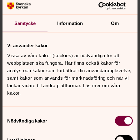
Synpunkter eller frågor på sidans
innehåll?
orbyskeneforsamling@svenskakyrkan.se
Samtycke
Information
Om
Dela
Vi använder kakor
Tillbaka till toppen
Tillbaka till innehållet
Vissa av våra kakor (cookies) är nödvändiga för att
webbplatsen ska fungera. Här finns också kakor för
analys och kakor som förbättrar din användarupplevelse,
samt kakor som används för marknadsföring och när vi
Kontakt
länkar vidare till andra plattformar. Läs mer om våra
kakor.
Kalender
Samtyckesval
Nödvändiga kakor
Hitta snabbt
Inställningar