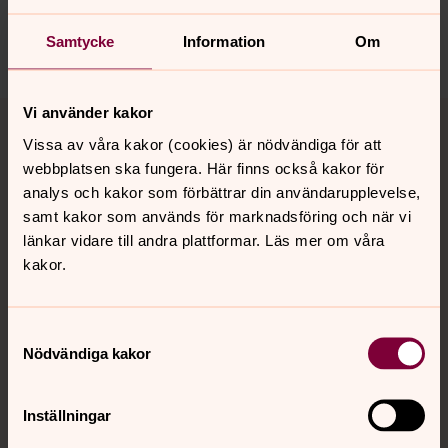
orbyskeneforsamling@svenskakyrkan.se
Dela
Samtycke
Information
Om
Tillbaka till toppen
Tillbaka till innehållet
Vi använder kakor
Vissa av våra kakor (cookies) är nödvändiga för att
webbplatsen ska fungera. Här finns också kakor för
analys och kakor som förbättrar din användarupplevelse,
Kontakt
samt kakor som används för marknadsföring och när vi
länkar vidare till andra plattformar. Läs mer om våra
kakor.
Kalender
Samtyckesval
Nödvändiga kakor
Hitta snabbt
Inställningar
Sociala kanaler