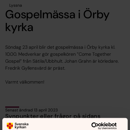
Lyssna
Gospelmässa i Örby
kyrka
Söndag 23 april blir det gospelmässa i Örby kyrka kl.
10.00. Medverkar gör gospelkören ”Come Together
Gospel” från Sätila/Ubbhult. Johan Grahn är körledare.
Fredrik Gyllensvärd är präst.
Varmt välkommen!
Senast ändrad 13 april 2023
Synpunkter eller frågor på sidans
innehåll?