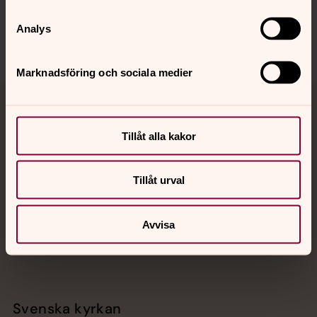
Sociala kanaler
Analys
Marknadsföring och sociala medier
Jourhavande präst
Tillåt alla kakor
Akut samtals- och krisstöd. Prata eller chatta anonymt
med en präst på kvällar och nätter.
Tillåt urval
Chatt
Digitalt brev
Avvisa
Telefon 112
Svenska kyrkan