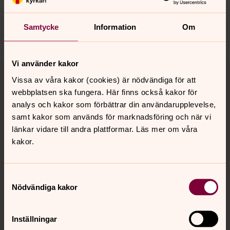
orbyskeneforsamling@svenskakyrkan.se
Samtycke
Information
Om
Dela
Vi använder kakor
Tillbaka till toppen
Tillbaka till innehållet
Vissa av våra kakor (cookies) är nödvändiga för att
webbplatsen ska fungera. Här finns också kakor för
analys och kakor som förbättrar din användarupplevelse,
Kontakt
samt kakor som används för marknadsföring och när vi
länkar vidare till andra plattformar. Läs mer om våra
kakor.
Kalender
Samtyckesval
Nödvändiga kakor
Hitta snabbt
Inställningar