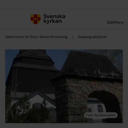
Till innehållet
Till undermeny
Sök
Meny
Välkommen till Örby-Skene församling
Gospelgudstjänst