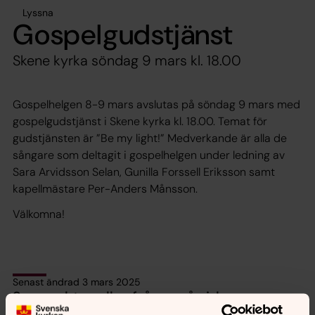
Lyssna
Gospelgudstjänst
Skene kyrka söndag 9 mars kl. 18.00
Gospelhelgen 8-9 mars avslutas på söndag 9 mars med
gospelgudstjänst i Skene kyrka kl. 18.00. Temat för
gudstjänsten är ”Be my light!” Medverkande är alla de
sångare som deltagit i gospelhelgen under ledning av
Sara Arvidsson Selan, Gunilla Forssell Eriksson samt
kapellmästare Per-Anders Månsson.
Välkomna!
Senast ändrad 3 mars 2025
Synpunkter eller frågor på sidans
innehåll?