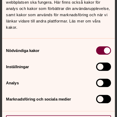
webbplatsen ska fungera. Här finns också kakor för
analys och kakor som förbättrar din användarupplevelse,
samt kakor som används för marknadsföring och när vi
länkar vidare till andra plattformar. Läs mer om våra
kakor.
Samtyckesval
Nödvändiga kakor
Agnetha Häggander
Diakon
Inställningar
Direkt:
0320-182 84
Mobil:
076-114 91 69
agnetha.haggander@svenskakyrkan.se
E-post:
Analys
Marknadsföring och sociala medier