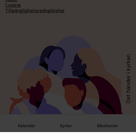
Lyssna
Tillgänglighetsredogörelse
Kalender
Kyrkor
Bibeltexter