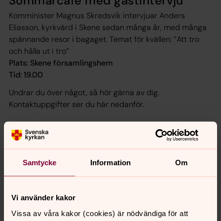
Sommarcafé med gästintervju
Komminister Magnus Skredsvik intervjuar Anders
Eliasson, kyrkvärd i Skene sedan många år, med många
spännande resor i bagaget. Temat för kvällen: ”Att tro
och hålla ut i tro”
Plats: Skene församlingshem
Tid: 19.00
Undrar du över något, så hör gärna av dig.
Kontaktuppgifter ser du här nedanför.
Samtycke
Information
Om
Vi använder kakor
Vissa av våra kakor (cookies) är nödvändiga för att