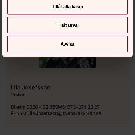
Tillåt alla kakor
Tillåt urval
Avvisa
Lila Josefsson
Diakon
Direkt:
0320-182 35
SMS:
073-274 23 27
Lila.Josefsson@svenskakyrkan.se
E-post: