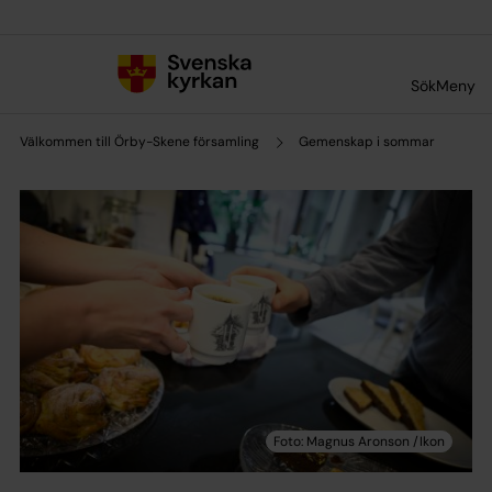
Till innehållet
Till undermeny
Sök
Meny
Välkommen till Örby-Skene församling
Gemenskap i sommar