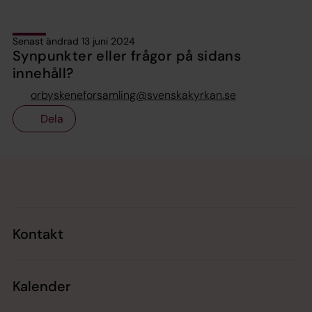
Senast ändrad 13 juni 2024
Synpunkter eller frågor på sidans
innehåll?
orbyskeneforsamling@svenskakyrkan.se
Dela
Tillbaka till toppen
Tillbaka till innehållet
Kontakt
Kalender