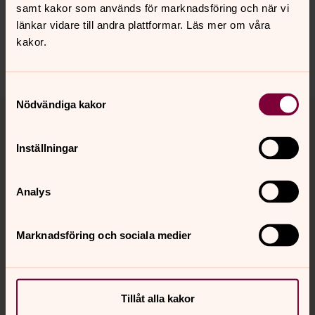
samt kakor som används för marknadsföring och när vi
innehåll?
länkar vidare till andra plattformar. Läs mer om våra
orbyskeneforsamling@svenskakyrkan.se
kakor.
Dela
Samtyckesval
Tillbaka till toppen
Tillbaka till innehållet
Nödvändiga kakor
Inställningar
Kontakt
Analys
Kalender
Marknadsföring och sociala medier
Hitta snabbt
Tillåt alla kakor