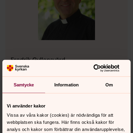
Fredrik Gyllensvärd
Kyrkoherde
Direkt:
0320-182 81
Mobil:
070-580 90 45
Samtycke
Information
Om
fredrik.gyllensvard@svenskakyrkan.se
E-post:
Vi använder kakor
Vissa av våra kakor (cookies) är nödvändiga för att
webbplatsen ska fungera. Här finns också kakor för
Senast ändrad 16 juni 2025
Synpunkter eller frågor på sidans
analys och kakor som förbättrar din användarupplevelse,