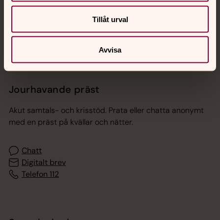
Sociala kanaler
Tillåt urval
Avvisa
Jourhavande präst
Akut samtals- och krisstöd. Prata eller chatta anonymt
med en präst på kvällar och nätter.
Chatt
Digitalt brev
Telefon 112