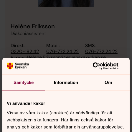
Heléne Eriksson
Diakoniassistent
Direkt:
Mobil:
SMS:
0320-182 42
076-772 24 22
076-772 24 22
Helene.Eriksson2@svenskakyrkan.se
E-post:
Samtycke
Information
Om
Vi använder kakor
Vissa av våra kakor (cookies) är nödvändiga för att
webbplatsen ska fungera. Här finns också kakor för
analys och kakor som förbättrar din användarupplevelse,