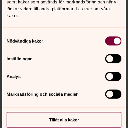
samt kakor som används för marknadsföring och när vi
länkar vidare till andra plattformar. Läs mer om våra
kakor.
Samtyckesval
Nödvändiga kakor
Agnetha Häggander
Inställningar
Diakon
Direkt:
0320-182 84
Mobil:
076-114 91 69
Analys
agnetha.haggander@svenskakyrkan.se
E-post:
Marknadsföring och sociala medier
Senast ändrad 17 april 2026
Tillåt alla kakor
Synpunkter eller frågor på sidans