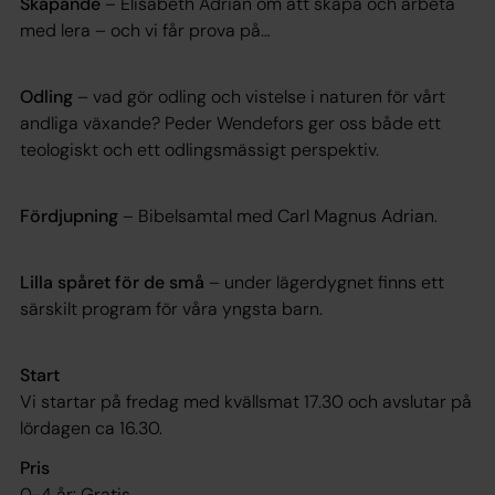
Skapande
– Elisabeth Adrian om att skapa och arbeta
med lera – och vi får prova på…
Odling
– vad gör odling och vistelse i naturen för vårt
andliga växande? Peder Wendefors ger oss både ett
teologiskt och ett odlingsmässigt perspektiv.
Fördjupning
– Bibelsamtal med Carl Magnus Adrian.
Lilla spåret för de små
– under lägerdygnet finns ett
särskilt program för våra yngsta barn.
Start
Vi startar på fredag med kvällsmat 17.30 och avslutar på
lördagen ca 16.30.
Pris
0-4 år: Gratis