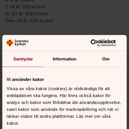
5-14 år: 200 kronor
15-20 år: 300 kronor
Över 20 år: 400 kronor
Maxpris per familj: 1 500 kronor
Att bara vara med på lördagen: 200 kronor
Samtycke
Information
Om
Hur kommer jag dit?
Meddela i anmälan om du vill åka med någon eller om du
Vi använder kakor
kör bil och har plats för
Vissa av våra kakor (cookies) är nödvändiga för att
en/flera passagerare.
webbplatsen ska fungera. Här finns också kakor för
analys och kakor som förbättrar din användarupplevelse,
samt kakor som används för marknadsföring och när vi
länkar vidare till andra plattformar. Läs mer om våra
Frågor och anmälan
kakor.