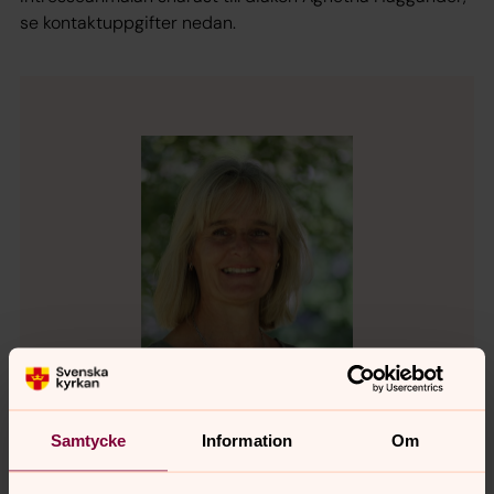
se kontaktuppgifter nedan.
Samtycke
Information
Om
Agnetha Häggander