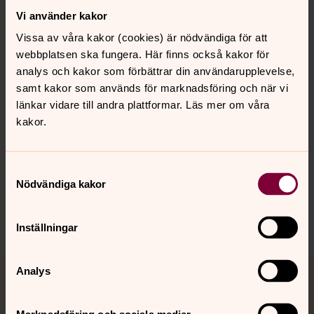
Diakon
Vi använder kakor
Direkt:
0320-182 84
Mobil:
076-114 91 69
Vissa av våra kakor (cookies) är nödvändiga för att
agnetha.haggander@svenskakyrkan.se
E-post:
webbplatsen ska fungera. Här finns också kakor för
analys och kakor som förbättrar din användarupplevelse,
samt kakor som används för marknadsföring och när vi
länkar vidare till andra plattformar. Läs mer om våra
kakor.
Senast ändrad 8 mars 2023
Synpunkter eller frågor på sidans
innehåll?
Samtyckesval
Nödvändiga kakor
orbyskeneforsamling@svenskakyrkan.se
Dela
Inställningar
Tillbaka till toppen
Tillbaka till innehållet
Analys