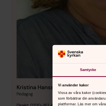
Samtycke
Vi använder kakor
Kristina Hansson
Vissa av våra kakor (cookies
Pedagog
som förbättrar din användaru
plattformar. Läs mer om våra
Direkt:
0320-182 40
Mobil:
073-051 85 21