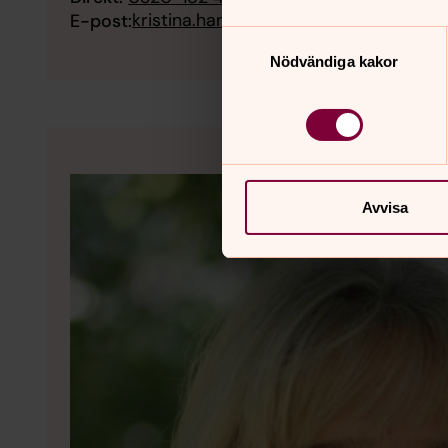
kristina.hansson@svenskakyrkan.se
E-post:
Samtyckesval
Nödvändiga kakor
Avvisa