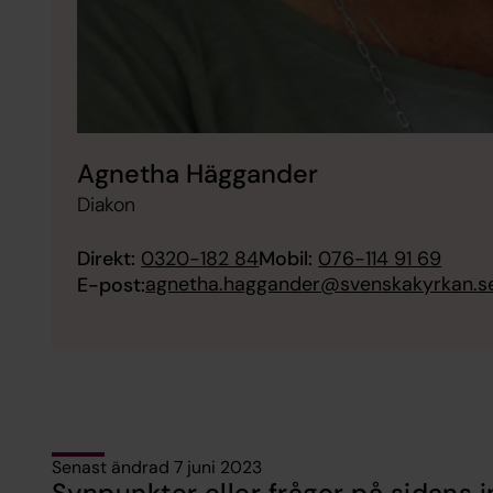
Agnetha Häggander
Diakon
Direkt:
0320-182 84
Mobil:
076-114 91 69
agnetha.haggander@svenskakyrkan.s
E-post:
Senast ändrad 7 juni 2023