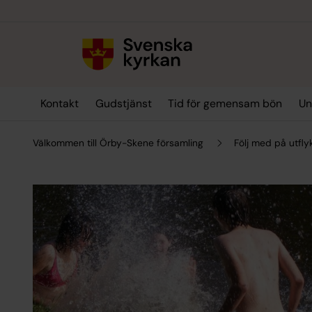
Till innehållet
Till undermeny
Kontakt
Gudstjänst
Tid för gemensam bön
Un
Välkommen till Örby-Skene församling
Följ med på utflyk