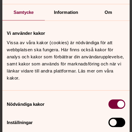
orbyskeneforsamling@svenskakyrkan.se
Dela
Samtycke
Information
Om
Tillbaka till toppen
Tillbaka till innehållet
Vi använder kakor
Vissa av våra kakor (cookies) är nödvändiga för att
webbplatsen ska fungera. Här finns också kakor för
analys och kakor som förbättrar din användarupplevelse,
Kontakt
samt kakor som används för marknadsföring och när vi
länkar vidare till andra plattformar. Läs mer om våra
kakor.
Kalender
Samtyckesval
Nödvändiga kakor
Hitta snabbt
Inställningar
Sociala kanaler