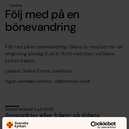
Lyssna
Följ med på en
bönevandring
Följ med på en bönevandring i Skene by med bön för vår
omgivning söndag 9 juli kl. 15.00 med start vid Skene
kyrkas trappa.
Ledare: Diakon Emma Josefsson
Ingen anmälan behövs. Välkommen med!
Senast ändrad 5 juli 2023
Synpunkter eller frågor på sidans
innehåll?