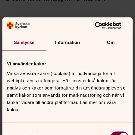
Senast ändrad 12 mars 2024
Samtycke
Information
Om
Synpunkter eller frågor på sidans
innehåll?
orbyskeneforsamling@svenskakyrkan.se
Vi använder kakor
Dela
Vissa av våra kakor (cookies) är nödvändiga för att
webbplatsen ska fungera. Här finns också kakor för
analys och kakor som förbättrar din användarupplevelse,
Tillbaka till toppen
Tillbaka till innehållet
samt kakor som används för marknadsföring och när vi
länkar vidare till andra plattformar. Läs mer om våra
kakor.
Kontakt
Samtyckesval