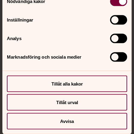
Nödvändiga kakor
Kalender
Inställningar
Hitta snabbt
Analys
Sociala kanaler
Marknadsföring och sociala medier
Tillåt alla kakor
Jourhavande präst
Tillåt urval
Akut samtals- och krisstöd. Prata eller chatta anonymt
Avvisa
med en präst på kvällar och nätter.