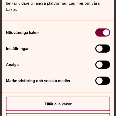
länkar vidare till andra plattformar. Läs mer om våra
kakor.
Samtyckesval
Nödvändiga kakor
Jourhavande präst
Akut samtals- och krisstöd. Prata eller chatta anonymt
Inställningar
med en präst på kvällar och nätter.
Analys
Chatt
Digitalt brev
Telefon 112
Marknadsföring och sociala medier
Tillåt alla kakor
Svenska kyrkan