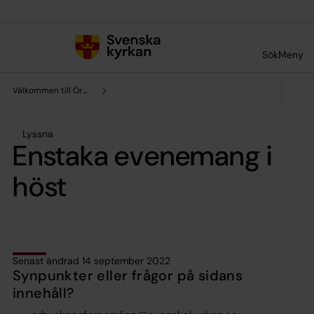
Till innehållet
Till undermeny
Sök
Meny
Välkommen till Örby-Skene församling
Lyssna
Enstaka evenemang i
höst
Senast ändrad 14 september 2022
Synpunkter eller frågor på sidans
innehåll?