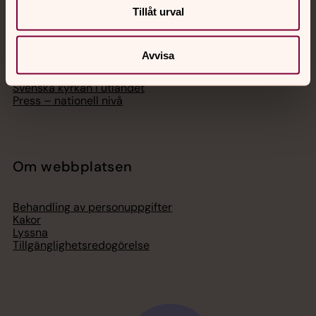
Hitta församling
Tillåt urval
Bli medlem
Lediga jobb
Ge en gåva
Avvisa
Organisation
Act Svenska kyrkan
Svenska kyrkan i utlandet
Press – nationell nivå
Om webbplatsen
Behandling av personuppgifter
Kakor
Lyssna
Tillgänglighetsredogörelse