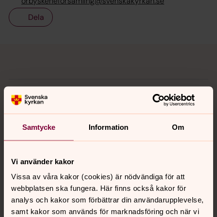
orbyskeneforsamling@svenskakyrkan.se
Dela
Tillbaka till toppen
Tillbaka till innehållet
Kontakt
Samtycke
Information
Om
Kalender
Vi använder kakor
Hitta snabbt
Vissa av våra kakor (cookies) är nödvändiga för att
webbplatsen ska fungera. Här finns också kakor för
analys och kakor som förbättrar din användarupplevelse,
Sociala kanaler
samt kakor som används för marknadsföring och när vi