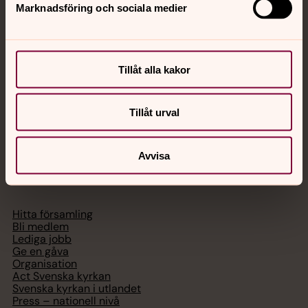
Marknadsföring och sociala medier
Akut samtals- och krisstöd. Prata eller chatta anonymt
med en präst på kvällar och nätter.
Tillåt alla kakor
Chatt
Digitalt brev
Telefon 112
Tillåt urval
Avvisa
Svenska kyrkan
Hitta församling
Bli medlem
Lediga jobb
Ge en gåva
Organisation
Act Svenska kyrkan
Svenska kyrkan i utlandet
Press – nationell nivå