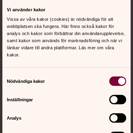
Vi använder kakor
Kontakt
Vissa av våra kakor (cookies) är nödvändiga för att
webbplatsen ska fungera. Här finns också kakor för
analys och kakor som förbättrar din användarupplevelse,
Kalender
samt kakor som används för marknadsföring och när vi
länkar vidare till andra plattformar. Läs mer om våra
kakor.
Hitta snabbt
Samtyckesval
Sociala kanaler
Nödvändiga kakor
Inställningar
Analys
Jourhavande präst