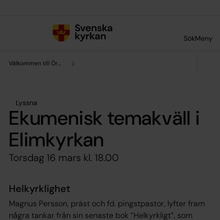
Till innehållet
Till undermeny
Sök
Meny
Välkommen till Örby-Skene församling
Lyssna
Ekumenisk temakväll i
Elimkyrkan
Torsdag 16 mars kl. 18.00
Helkyrklighet
Magnus Persson, präst och fd. pingstpastor, lyfter fram
några tankar från sin senaste bok ”Helkyrkligt”, som