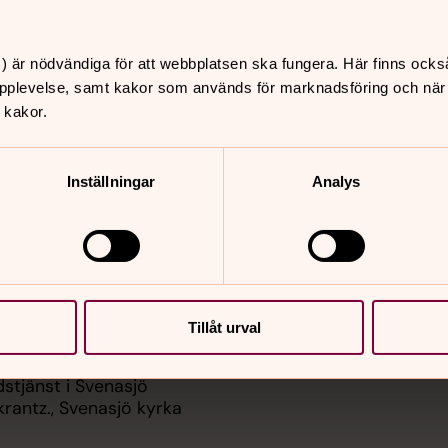
) är nödvändiga för att webbplatsen ska fungera. Här finns ocks
pplevelse, samt kakor som används för marknadsföring och när vi
 kakor.
er
Hitta snabbt
Sidkarta
 09.30
Inställningar
Analys
ssa med söndagsskola i
a, Lokrantz, Örby kyrka
 11.00
mässa i Skene kyrka,
, Skene kyrka
Tillåt urval
 18.00
stjänst i Svenasjö
krantz., Svenasjö kyrka