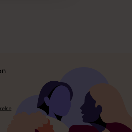
en
relse