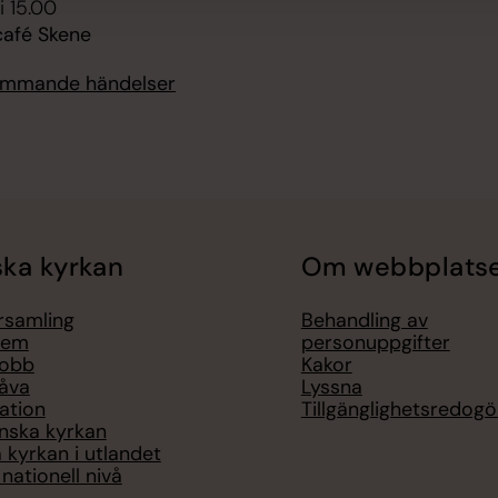
i 15.00
afé Skene
kommande händelser
ka kyrkan
Om webbplats
örsamling
Behandling av
lem
personuppgifter
jobb
Kakor
åva
Lyssna
ation
Tillgänglighetsredogö
nska kyrkan
 kyrkan i utlandet
nationell nivå