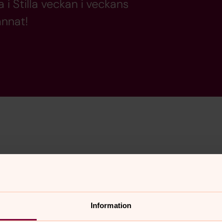
 i Stilla veckan i veckans
annat!
nnehåll?
Information