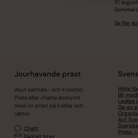
10 august
Sommarc
Se fler 
Jourhavande präst
Svens
Hitta f
Akut samtals- och krisstöd.
Bli med
Prata eller chatta anonymt
Lediga 
med en präst på kvällar och
Ge en g
Organis
nätter.
Act Sve
Svenska
Chatt
Press – 
Digitalt brev