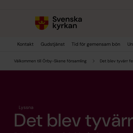
Till innehållet
Till undermeny
Kontakt
Gudstjänst
Tid för gemensam bön
Un
Välkommen till Örby-Skene församling
Det blev tyvärr fel
Lyssna
Det blev tyvärr 