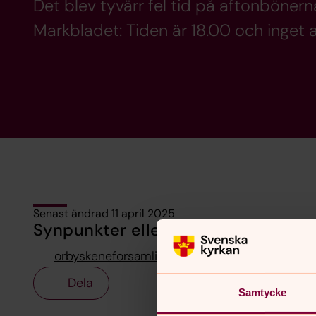
Det blev tyvärr fel tid på aftonbönerna
Markbladet: Tiden är 18.00 och inget 
Senast ändrad 11 april 2025
Synpunkter eller frågor på sidans i
orbyskeneforsamling@svenskakyrkan.se
Dela
Samtycke