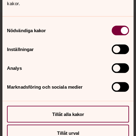
kakor.
Tillbaka till toppen
Tillbaka till innehållet
Samtyckesval
Nödvändiga kakor
Kontakt
Inställningar
Kalender
Analys
Marknadsföring och sociala medier
Hitta snabbt
Sociala kanaler
Tillåt alla kakor
Tillåt urval