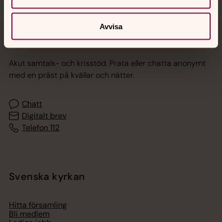
Avvisa
Jourhavande präst
Akut samtals- och krisstöd. Prata eller chatta anonymt
med en präst på kvällar och nätter.
Chatt
Digitalt brev
Telefon 112
Svenska kyrkan
Hitta församling
Bli medlem