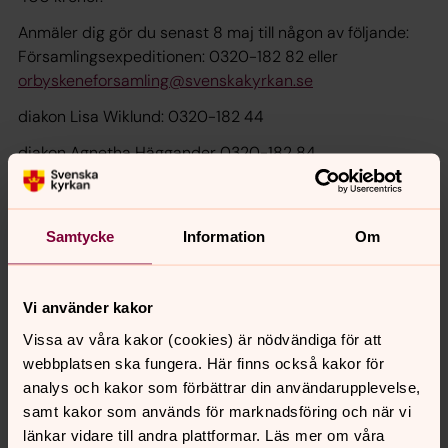
Anmäler dig gör du senast 8 maj till någon av följande:
Församlingsexpeditionen: 0320-182 82 eller
orbyskeneforsamling@svenskakyrkan.se
diakon Lisa Wiklund: 0320-182 44
diakon Agnetha Häggander 0320-182 84
Välkommen med!
Samtycke
Information
Om
Vi använder kakor
Senast ändrad 4 april 2024
Synpunkter eller frågor på sidans
Vissa av våra kakor (cookies) är nödvändiga för att
innehåll?
webbplatsen ska fungera. Här finns också kakor för
analys och kakor som förbättrar din användarupplevelse,
orbyskeneforsamling@svenskakyrkan.se
samt kakor som används för marknadsföring och när vi
Dela
länkar vidare till andra plattformar. Läs mer om våra