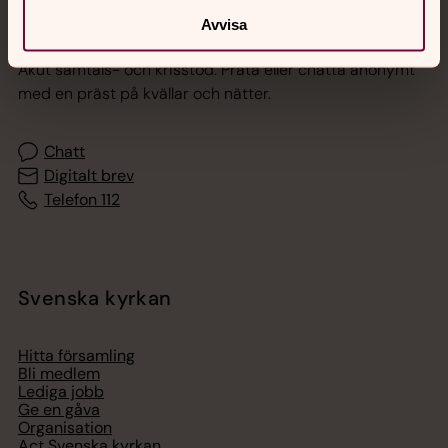
Jourhavande präst
Avvisa
Akut samtals- och krisstöd. Prata eller chatta anonymt
med en präst på kvällar och nätter.
Chatt
Digitalt brev
Telefon 112
Svenska kyrkan
Hitta församling
Bli medlem
Lediga jobb
Ge en gåva
Organisation
Act Svenska kyrkan