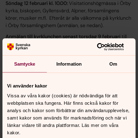
Söndag 12 februari kl. 10.00:
Visitationshögmässa i Örby
kyrka, biskopen, Gyllensvärd, Alpner, församlingens
körer, musiker m.fl. Efteråt är alla välkomna på kyrklunch
i Örby församlingshem (anmälan, se nedan).
Anmälan till kyrklunchen senast torsdag 9 februari
till
0320-480 66
eller orbyskeneforsamling@svenskakyrkan.se
Samtycke
Information
Om
Senast ändrad 23 januari 2023
Vi använder kakor
Synpunkter eller frågor på sidans
innehåll?
Vissa av våra kakor (cookies) är nödvändiga för att
webbplatsen ska fungera. Här finns också kakor för
orbyskeneforsamling@svenskakyrkan.se
analys och kakor som förbättrar din användarupplevelse,
Dela
samt kakor som används för marknadsföring och när vi
länkar vidare till andra plattformar. Läs mer om våra
kakor.
Tillbaka till toppen
Tillbaka till innehållet