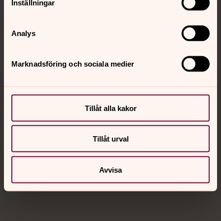
Inställningar
Sociala kanaler
Analys
Marknadsföring och sociala medier
Jourhavande präst
Tillåt alla kakor
Akut samtals- och krisstöd. Prata eller chatta anonymt
med en präst på kvällar och nätter.
Tillåt urval
Chatt
Digitalt brev
Avvisa
Telefon 112