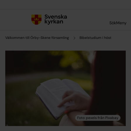
Till innehållet
Till undermeny
Sök
Meny
Välkommen till Örby-Skene församling
Bibelstudium i höst