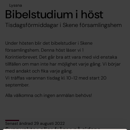
Lyssna
Bibelstudium i höst
Tisdagsförmiddagar i Skene församlingshem
Under hösten blir det bibelstudier i Skene
församlingshem. Denna höst läser vi 1
Korintierbrevet. Det går bra att vara med vid enstaka
tillfällen om man inte har möjlighet varje gång. Vi börjar
med andakt och fika varje gång.
Vi träffas varannan tisdag kl. 10-12 med start 20
september.
Alla välkomna och ingen anmälan behövs!
Senast ändrad 29 augusti 2022
Synpunkter eller frågor på sidans