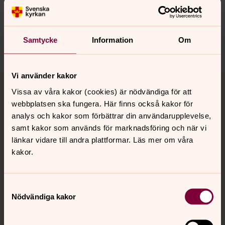
innehåll?
orbyskeneforsamling@svenskakyrkan.se
Samtycke
Information
Om
Dela
Vi använder kakor
Tillbaka till toppen
Tillbaka till innehållet
Vissa av våra kakor (cookies) är nödvändiga för att
webbplatsen ska fungera. Här finns också kakor för
analys och kakor som förbättrar din användarupplevelse,
Kontakt
samt kakor som används för marknadsföring och när vi
länkar vidare till andra plattformar. Läs mer om våra
kakor.
Kalender
Samtyckesval
Nödvändiga kakor
Hitta snabbt