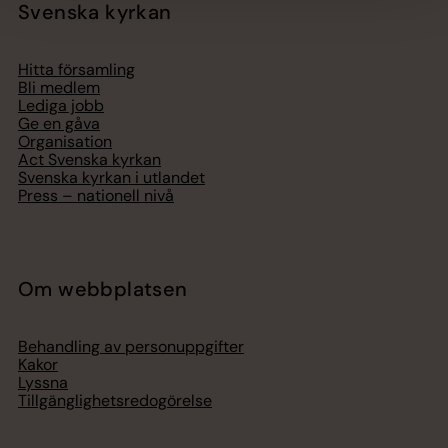
Svenska kyrkan
Hitta församling
Bli medlem
Lediga jobb
Ge en gåva
Organisation
Act Svenska kyrkan
Svenska kyrkan i utlandet
Press – nationell nivå
Om webbplatsen
Behandling av personuppgifter
Kakor
Lyssna
Tillgänglighetsredogörelse