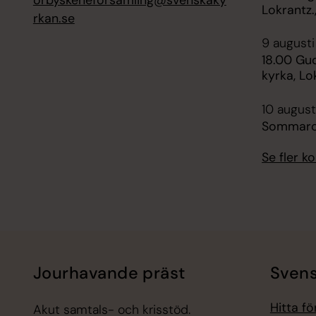
orbyskeneforsamling@svenskaky
Lokrantz.
rkan.se
9 augusti
18.00 Gud
kyrka, Lo
10 august
Sommarc
Se fler 
Jourhavande präst
Svens
Hitta f
Akut samtals- och krisstöd.