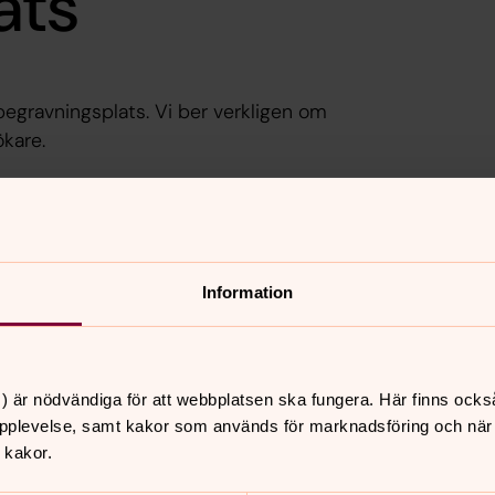
ats
egravningsplats. Vi ber verkligen om
ökare.
or ibland en kort tid. För att lösa
t arbetet är beställt men de delar som
er.
an vara åtgärdat till jul men allt beror
Information
) är nödvändiga för att webbplatsen ska fungera. Här finns ocks
pplevelse, samt kakor som används för marknadsföring och när vi
 kakor.