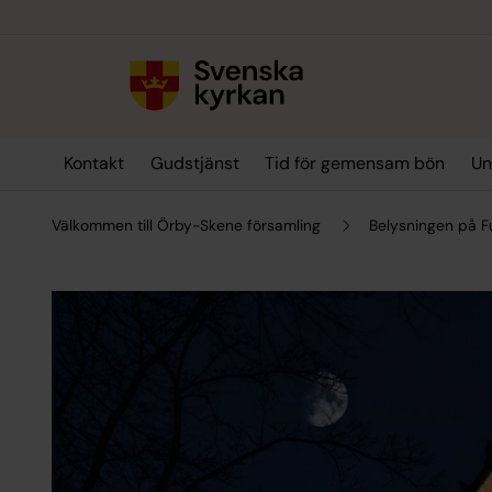
Till innehållet
Till undermeny
Kontakt
Gudstjänst
Tid för gemensam bön
Un
Välkommen till Örby-Skene församling
Belysningen på F