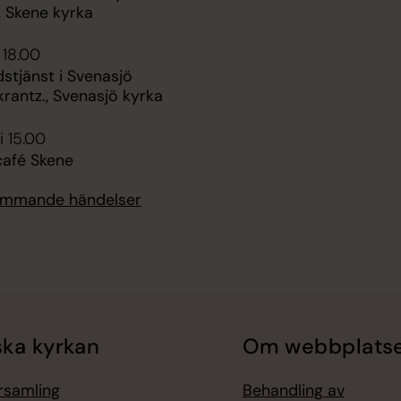
, Skene kyrka
 18.00
stjänst i Svenasjö
krantz., Svenasjö kyrka
i 15.00
afé Skene
kommande händelser
ka kyrkan
Om webbplats
örsamling
Behandling av