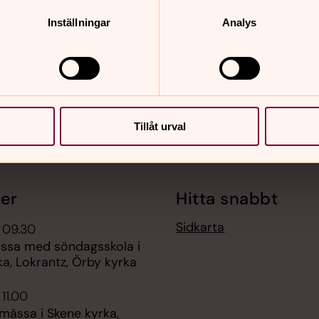
nnehåll?
Inställningar
Analys
Tillåt urval
er
Hitta snabbt
Sidkarta
 09.30
ssa med söndagsskola i
a, Lokrantz, Örby kyrka
 11.00
mässa i Skene kyrka,