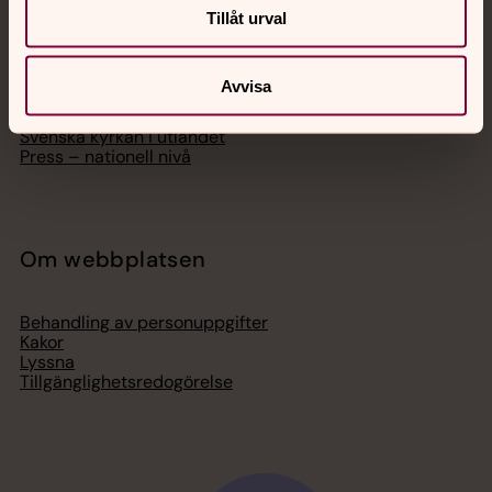
Hitta församling
Tillåt urval
Bli medlem
Lediga jobb
Ge en gåva
Avvisa
Organisation
Act Svenska kyrkan
Svenska kyrkan i utlandet
Press – nationell nivå
Om webbplatsen
Behandling av personuppgifter
Kakor
Lyssna
Tillgänglighetsredogörelse