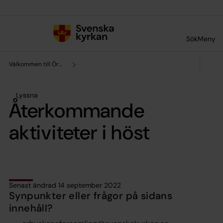
Till innehållet
Till undermeny
Sök
Meny
Välkommen till Örby-Skene församling
Lyssna
Återkommande
aktiviteter i höst
Senast ändrad 14 september 2022
Synpunkter eller frågor på sidans
innehåll?