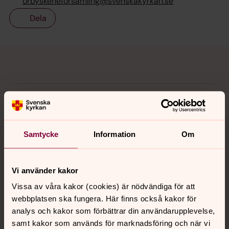
orbyskeneforsamling@svenskakyrkan.se
Dela
Tillbaka till toppen
Tillbaka till innehållet
Kontakt
Samtycke
Information
Om
Kalender
Vi använder kakor
Hitta snabbt
Vissa av våra kakor (cookies) är nödvändiga för att
webbplatsen ska fungera. Här finns också kakor för
analys och kakor som förbättrar din användarupplevelse,
Sociala kanaler
samt kakor som används för marknadsföring och när vi