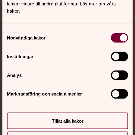
länkar vidare till andra plattformar. Läs mer om våra
kakor.
Samtyckesval
Nödvändiga kakor
Jourhavande präst
Akut samtals- och krisstöd. Prata eller chatta anonymt
Inställningar
med en präst på kvällar och nätter.
Analys
Chatt
Digitalt brev
Telefon 112
Marknadsföring och sociala medier
Tillåt alla kakor
Svenska kyrkan