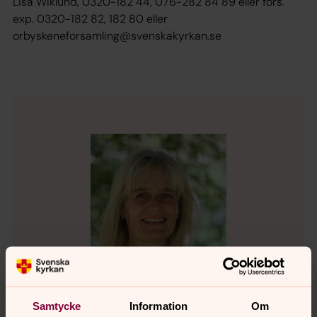
Lisa Wiklund, 0320-182 44, 076-282 84 89 eller förs.
exp. 0320-182 82, 182 80 eller
orbyskeneforsamling@svenskakyrkan.se
Samtycke
Information
Om