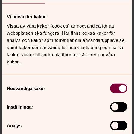
Agnetha Häggander
Vi använder kakor
Diakon
Vissa av våra kakor (cookies) är nödvändiga för att
webbplatsen ska fungera. Här finns också kakor för
Direkt:
0320-182 84
Mobil:
076-114 91 69
agnetha.haggander@svenskakyrkan.se
E-post:
analys och kakor som förbättrar din användarupplevelse,
samt kakor som används för marknadsföring och när vi
länkar vidare till andra plattformar. Läs mer om våra
kakor.
Senast ändrad 31 maj 2022
Samtyckesval
Synpunkter eller frågor på sidans
Nödvändiga kakor
innehåll?
orbyskeneforsamling@svenskakyrkan.se
Inställningar
Dela
Analys
Tillbaka till toppen
Tillbaka till innehållet