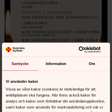
Samtycke
Information
Om
Vi använder kakor
Senast ändrad 29 oktober 2021
Vissa av våra kakor (cookies) är nödvändiga för att
Synpunkter eller frågor på sidans
webbplatsen ska fungera. Här finns också kakor för
innehåll?
analys och kakor som förbättrar din användarupplevelse,
samt kakor som används för marknadsföring och när vi
orbyskeneforsamling@svenskakyrkan.se