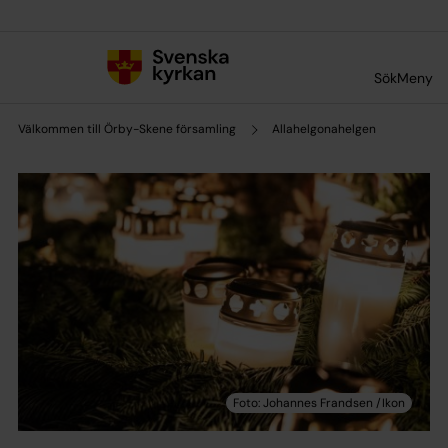
Till innehållet
Till undermeny
Sök
Meny
Välkommen till Örby-Skene församling
Allahelgonahelgen