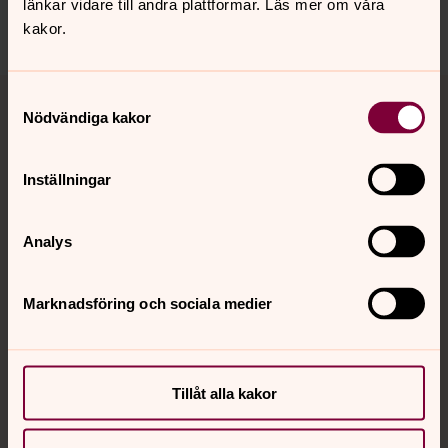
länkar vidare till andra plattformar. Läs mer om våra
Dela
kakor.
Tillbaka till toppen
Tillbaka till innehållet
Samtyckesval
Nödvändiga kakor
Inställningar
Kontakt
Analys
Kalender
Marknadsföring och sociala medier
Hitta snabbt
Tillåt alla kakor
Sociala kanaler