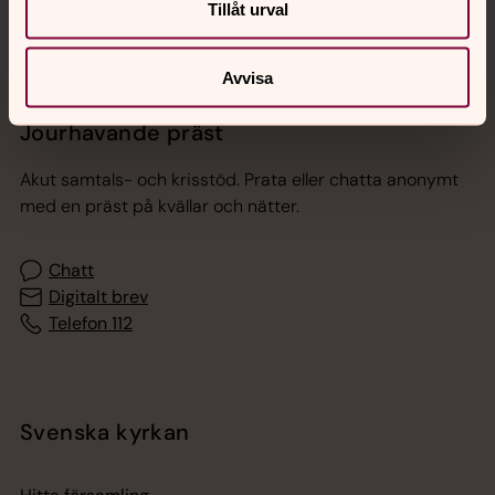
Tillåt urval
Avvisa
Jourhavande präst
Akut samtals- och krisstöd. Prata eller chatta anonymt
med en präst på kvällar och nätter.
Chatt
Digitalt brev
Telefon 112
Svenska kyrkan