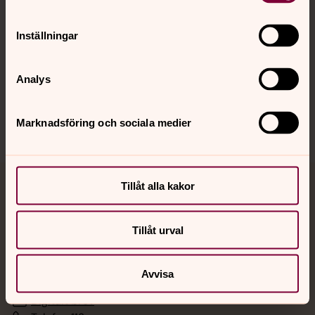
Hitta snabbt
Inställningar
Analys
Sociala kanaler
Marknadsföring och sociala medier
Tillåt alla kakor
Jourhavande präst
Akut samtals- och krisstöd. Prata eller chatta anonymt
Tillåt urval
med en präst på kvällar och nätter.
Avvisa
Chatt
Digitalt brev