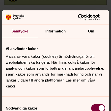
Senast ändrad 17 mars 2026
Synpunkter eller frågor på sidans
innehåll?
Samtycke
Information
Om
orbyskeneforsamling@svenskakyrkan.se
Dela
Vi använder kakor
Vissa av våra kakor (cookies) är nödvändiga för att
Tillbaka till toppen
Tillbaka till innehållet
webbplatsen ska fungera. Här finns också kakor för
analys och kakor som förbättrar din användarupplevelse,
samt kakor som används för marknadsföring och när vi
länkar vidare till andra plattformar. Läs mer om våra
Kontakt
kakor.
Kalender
Samtyckesval
Nödvändiga kakor