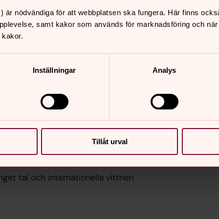
) är nödvändiga för att webbplatsen ska fungera. Här finns ocks
pplevelse, samt kakor som används för marknadsföring och när vi
ockringningen av psalmsång,
 kakor.
m vittnesmål om Svenska kyrkans
Inställningar
Analys
 av samer kommer att handla om bland
olan.
pistelläsningen och evangelieläsningen
ieteter.
ögonblicket när ärkebiskop Antje
Tillåt urval
 samiska folket och åtta biskopar
get tal och internationella vittnen