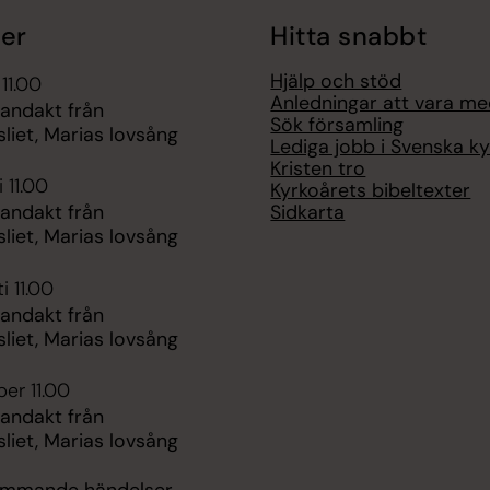
er
Hitta snabbt
Hjälp och stöd
 11.00
Anledningar att vara m
 andakt från
Sök församling
liet, Marias lovsång
Lediga jobb i Svenska k
Kristen tro
 11.00
Kyrkoårets bibeltexter
Sidkarta
 andakt från
liet, Marias lovsång
i 11.00
 andakt från
liet, Marias lovsång
er 11.00
 andakt från
liet, Marias lovsång
kommande händelser