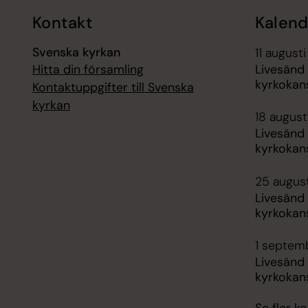
Kontakt
Kalend
Svenska kyrkan
11 augusti
Hitta din församling
Livesänd
kyrkokans
Kontaktuppgifter till Svenska
kyrkan
18 augusti
Livesänd
kyrkokans
25 august
Livesänd
kyrkokans
1 septemb
Livesänd
kyrkokans
Se fler 