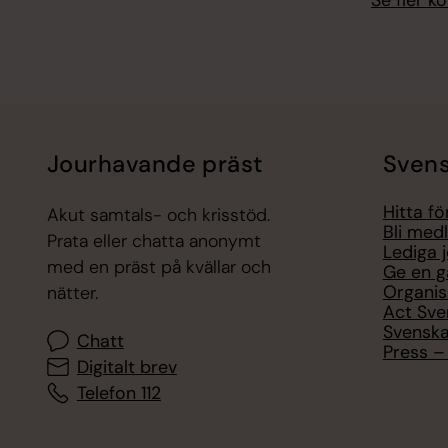
Jourhavande präst
Svens
Hitta f
Akut samtals- och krisstöd.
Bli med
Prata eller chatta anonymt
Lediga 
med en präst på kvällar och
Ge en g
Organis
nätter.
Act Sve
Svenska
Chatt
Press – 
Digitalt brev
Telefon 112