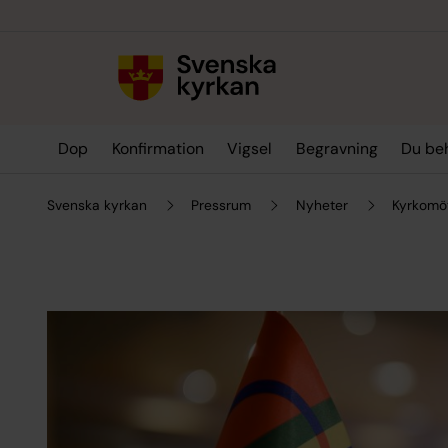
Till innehållet
Till undermeny
Dop
Konfirmation
Vigsel
Begravning
Du be
Svenska kyrkan
Pressrum
Nyheter
Kyrkomöt