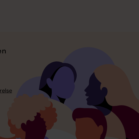
en
relse