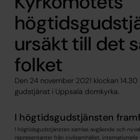
Kyrkomötets
högtidsgudstj
ursäkt till det
folket
Den 24 november 2021 klockan 14.30 i
gudstjänst i Uppsala domkyrka.
I högtidsgudstjänsten fram
I högtidsgudstjänsten samlas avgående och nyva
representanter från civilsamhället, internationell