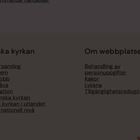
ka kyrkan
Om webbplats
örsamling
Behandling av
lem
personuppgifter
jobb
Kakor
åva
Lyssna
ation
Tillgänglighetsredogö
nska kyrkan
 kyrkan i utlandet
nationell nivå