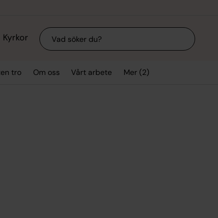
Sök
Kyrkor
Mer (2)
ten tro
Om oss
Vårt arbete