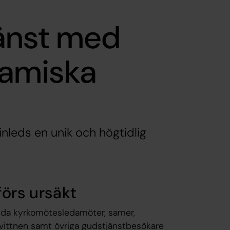
änst med
 samiska
nleds en unik och högtidlig
förs ursäkt
lda kyrkomötesledamöter, samer,
a vittnen samt övriga gudstjänstbesökare