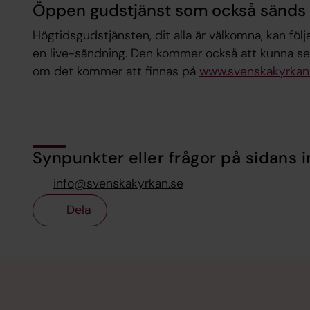
Öppen gudstjänst som också sänds 
Högtidsgudstjänsten, dit alla är välkomna, kan följ
en live-sändning. Den kommer också att kunna se
om det kommer att finnas på
www.svenskakyrkan.
Synpunkter eller frågor på sidans i
info@svenskakyrkan.se
Dela
Tillbaka till toppen
Tillbaka till innehållet