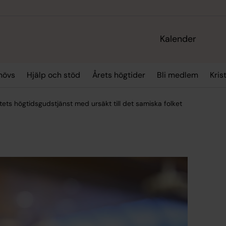
Kalender
hövs
Hjälp och stöd
Årets högtider
Bli medlem
Kris
ets högtidsgudstjänst med ursäkt till det samiska folket