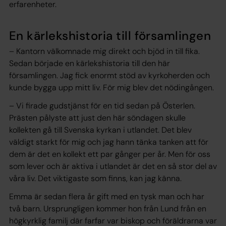
erfarenheter.
En kärlekshistoria till församlingen
– Kantorn välkomnade mig direkt och bjöd in till fika.
Sedan började en kärlekshistoria till den här
församlingen. Jag fick enormt stöd av kyrkoherden och
kunde bygga upp mitt liv. För mig blev det nödingången.
– Vi firade gudstjänst för en tid sedan på Österlen.
Prästen pålyste att just den här söndagen skulle
kollekten gå till Svenska kyrkan i utlandet. Det blev
väldigt starkt för mig och jag hann tänka tanken att för
dem är det en kollekt ett par gånger per år. Men för oss
som lever och är aktiva i utlandet är det en så stor del av
våra liv. Det viktigaste som finns, kan jag känna.
Emma är sedan flera år gift med en tysk man och har
två barn. Ursprungligen kommer hon från Lund från en
högkyrklig familj där farfar var biskop och föräldrarna var