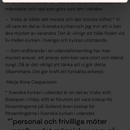
av sin tid och vittnar om vad utlandskyrkan betyder för
människor och vad som görs runt om i världen.
– Visby är både det minsta och det största stiftet.* Vi
vill vara en del av Svenska kyrkan och jag tror att vi kan
lära mycket av varandra. Det är viktigt att hålla flödet vid
liv mellan kyrkan i Sverige och kyrkan utomlands.
– Som ordförande i en utlandsförsamling har man
mycket ansvar, ett ansvar som kan vara stort och ibland
tungt. Då är det viktigt att tänka att vi gör detta
tillsammans. Det ger kraft att fortsätta arbetet.
Marja Anne Casparsson
* Svenska kyrkan i utlandet är en del av Visby stift.
Biskopen i Visby stift är förutom att vara biskop för
församlingarna på Gotland även biskop för
församlingarna i Svenska kyrkan i utlandet.
"personal och frivilliga möter