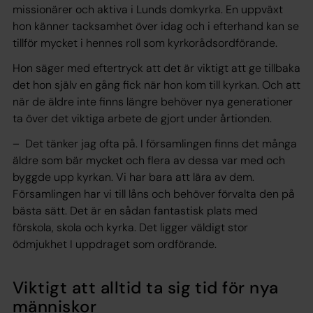
missionärer och aktiva i Lunds domkyrka. En uppväxt
hon känner tacksamhet över idag och i efterhand kan se
tillför mycket i hennes roll som kyrkorådsordförande.
Hon säger med eftertryck att det är viktigt att ge tillbaka
det hon själv en gång fick när hon kom till kyrkan. Och att
när de äldre inte finns längre behöver nya generationer
ta över det viktiga arbete de gjort under årtionden.
– Det tänker jag ofta på. I församlingen finns det många
äldre som bär mycket och flera av dessa var med och
byggde upp kyrkan. Vi har bara att lära av dem.
Församlingen har vi till låns och behöver förvalta den på
bästa sätt. Det är en sådan fantastisk plats med
förskola, skola och kyrka. Det ligger väldigt stor
ödmjukhet I uppdraget som ordförande.
Viktigt att alltid ta sig tid för nya
människor