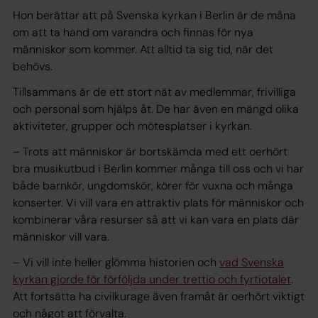
Hon berättar att på Svenska kyrkan i Berlin är de måna
om att ta hand om varandra och finnas för nya
människor som kommer. Att alltid ta sig tid, när det
behövs.
Tillsammans är de ett stort nät av medlemmar, frivilliga
och personal som hjälps åt. De har även en mängd olika
aktiviteter, grupper och mötesplatser i kyrkan.
– Trots att människor är bortskämda med ett oerhört
bra musikutbud i Berlin kommer många till oss och vi har
både barnkör, ungdomskör, körer för vuxna och många
konserter. Vi vill vara en attraktiv plats för människor och
kombinerar våra resurser så att vi kan vara en plats där
människor vill vara.
– Vi vill inte heller glömma historien och
vad Svenska
kyrkan gjorde för förföljda under trettio och fyrtiotalet
.
Att fortsätta ha civilkurage även framåt är oerhört viktigt
och något att förvalta.