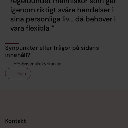
regelbundet människor som går
igenom riktigt svåra händelser i
sina personliga liv... då behöver i
vara flexibla"
Synpunkter eller frågor på sidans
innehåll?
info@svenskakyrkan.se
Dela
Tillbaka till toppen
Tillbaka till innehållet
Kontakt