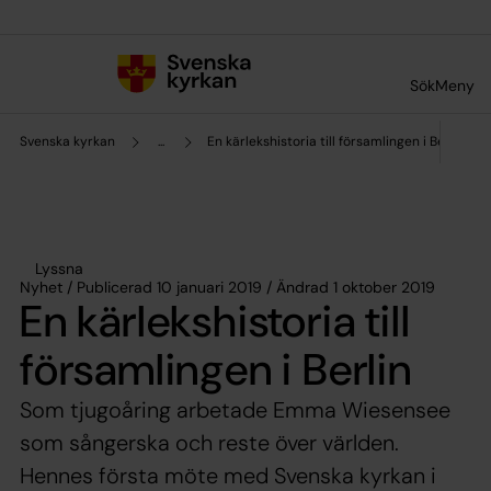
Till innehållet
Till undermeny
Sök
Meny
Svenska kyrkan
...
En kärlekshistoria till församlingen i Berlin
Lyssna
Nyhet / Publicerad 10 januari 2019 / Ändrad 1 oktober 2019
En kärlekshistoria till
församlingen i Berlin
Som tjugoåring arbetade Emma Wiesensee
som sångerska och reste över världen.
Hennes första möte med Svenska kyrkan i