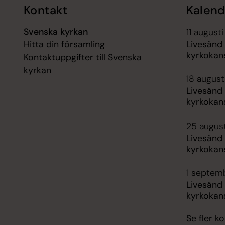
Kontakt
Kalend
Svenska kyrkan
11 augusti
Hitta din församling
Livesänd
kyrkokans
Kontaktuppgifter till Svenska
kyrkan
18 augusti
Livesänd
kyrkokans
25 august
Livesänd
kyrkokans
1 septemb
Livesänd
kyrkokans
Se fler 