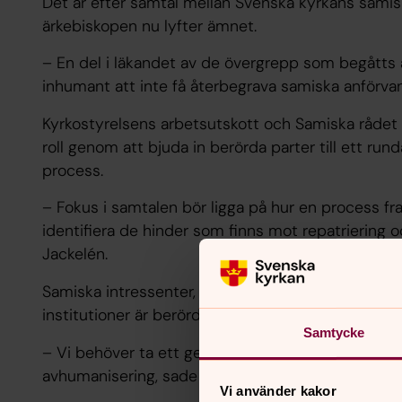
Det är efter samtal mellan Svenska kyrkans sami
ärkebiskopen nu lyfter ämnet.
– En del i läkandet av de övergrepp som begåtts är
inhumant att inte få återbegrava samiska anförvan
Kyrkostyrelsens arbetsutskott och Samiska rådet
roll genom att bjuda in berörda parter till ett run
process.
– Fokus i samtalen bör ligga på hur en process fr
identifiera de hinder som finns mot repatriering
Jackelén.
Samiska intressenter, regeringskansliet, riksanti
institutioner är berörda av ett sådant samtal.
Samtycke
– Vi behöver ta ett gemensamt ansvar i den här fråg
avhumanisering, sade Antje Jackelén.
Vi använder kakor