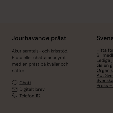
Jourhavande präst
Svens
Hitta f
Akut samtals- och krisstöd.
Bli med
Prata eller chatta anonymt
Lediga 
med en präst på kvällar och
Ge en g
Organis
nätter.
Act Sve
Svenska
Chatt
Press – 
Digitalt brev
Telefon 112