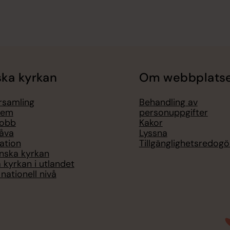
ka kyrkan
Om webbplats
örsamling
Behandling av
lem
personuppgifter
jobb
Kakor
åva
Lyssna
ation
Tillgänglighetsredogö
nska kyrkan
 kyrkan i utlandet
nationell nivå