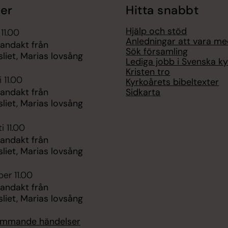
er
Hitta snabbt
Hjälp och stöd
 11.00
Anledningar att vara m
 andakt från
Sök församling
liet, Marias lovsång
Lediga jobb i Svenska k
Kristen tro
 11.00
Kyrkoårets bibeltexter
Sidkarta
 andakt från
liet, Marias lovsång
i 11.00
 andakt från
liet, Marias lovsång
er 11.00
 andakt från
liet, Marias lovsång
kommande händelser