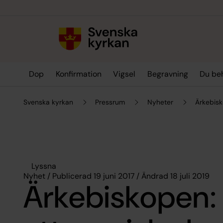
Till innehållet
Till undermeny
Dop
Konfirmation
Vigsel
Begravning
Du be
Svenska kyrkan
Pressrum
Nyheter
Ärkebisk
Lyssna
Nyhet / Publicerad 19 juni 2017 / Ändrad 18 juli 2019
Ärkebiskopen: