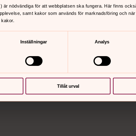
ce Bah Kuhnke, hölls på fredagen direkt
) är nödvändiga för att webbplatsen ska fungera. Här finns ocks
änst som hölls på samiska. De samiska
pplevelse, samt kakor som används för marknadsföring och när vi
e från hela Sápmi, det vill säga delar
 kakor.
d.
Inställningar
Analys
nnehåll?
Tillåt urval