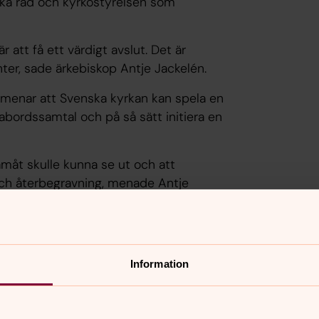
ska råd och kyrkostyrelsen som
 att få ett värdigt avslut. Det är
ter, sade ärkebiskop Antje Jackelén.
 menar att Svenska kyrkan kan spela en
dabordssamtal och på så sätt initiera en
amåt skulle kunna se ut och att
 och återbegravning, menade Antje
kvarieämbetet, museer och andra
Information
an för att inte bidra till en fortsatt