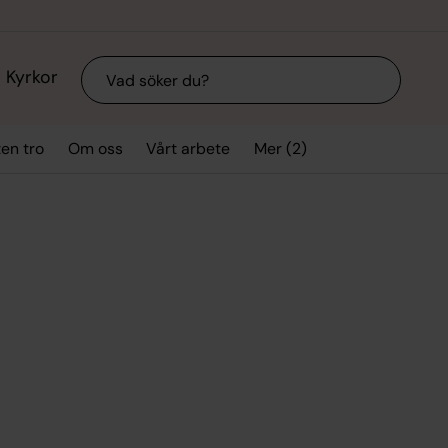
Sök
Kyrkor
Mer (2)
ten tro
Om oss
Vårt arbete