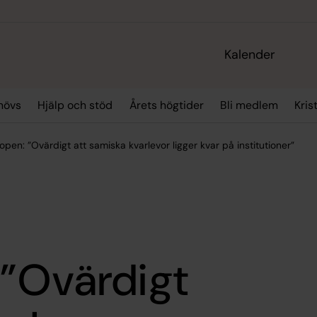
Kalender
hövs
Hjälp och stöd
Årets högtider
Bli medlem
Kris
open: ”Ovärdigt att samiska kvarlevor ligger kvar på institutioner”
 ”Ovärdigt