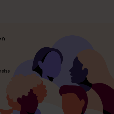
en
relse