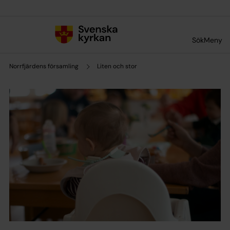
Till innehållet
Till undermeny
Sök
Meny
Norrfjärdens församling
Liten och stor