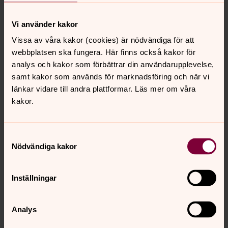
Vi bjuder på enklare smörgåsfika. Verksamheten börjar
v. 4.
Vi använder kakor
Kontakt: Charlotte Dahlbäck, 0911-27 40 27
Vissa av våra kakor (cookies) är nödvändiga för att
webbplatsen ska fungera. Här finns också kakor för
analys och kakor som förbättrar din användarupplevelse,
samt kakor som används för marknadsföring och när vi
länkar vidare till andra plattformar. Läs mer om våra
kakor.
Samtyckesval
Nödvändiga kakor
Inställningar
Analys