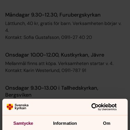
Måndagar 9.30-12.30, Furubergskyrkan
Lättlunch, 40 kr, gratis för barn. Verksamheten börjar v.
4.
Kontakt: Sofia Gustafsson, 0911-27 40 20
Onsdagar 10.00-12.00, Kustkyrkan, Jävre
Mellanmål finns att köpa. Verksamheten startar v. 4.
Kontakt: Karin Westerlund, 0911-787 91
Onsdagar 9.30-13.00 i Tallhedskyrkan,
Bergsviken
Enklare lunch finns att köpa. Verksamheten startar v. 4.
Kontakt: Carina Berglund, 0911-787 89
Samtycke
Information
Om
Fredagar 9.30-12.00, Kyrkcenter, Piteå