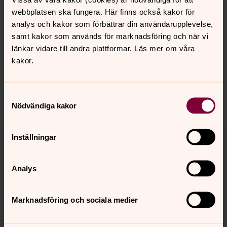
webbplatsen ska fungera. Här finns också kakor för
analys och kakor som förbättrar din användarupplevelse,
Senast ändrad 25 juni 2026
Synpunkter eller frågor på sidans
samt kakor som används för marknadsföring och när vi
innehåll?
länkar vidare till andra plattformar. Läs mer om våra
kakor.
munkedal.forsamling@svenskakyrkan.se
Dela
Samtyckesval
Nödvändiga kakor
Tillbaka till toppen
Tillbaka till innehållet
Inställningar
Analys
Kontakt
Marknadsföring och sociala medier
Kalender