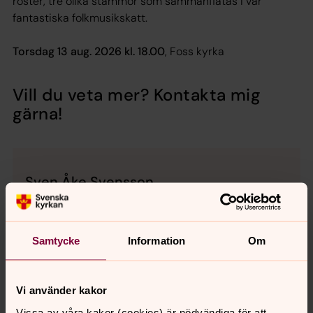
röster, tre olika stämmor som sammanflätas i vår
fantastiska folkmusikskatt.
Torsdag 13 aug. 2026 kl. 18.00
,
Foss kyrka
Vill du veta mer? Kontakta mig
gärna!
Sven Åke Svensson
Organist, Församlingsverksamheten, Munkedals
församling
Samtycke
Information
Om
Direkt:
0524-104 88
svenake.svensson@svenskakyrkan.se
E-post:
Vi använder kakor
Vissa av våra kakor (cookies) är nödvändiga för att