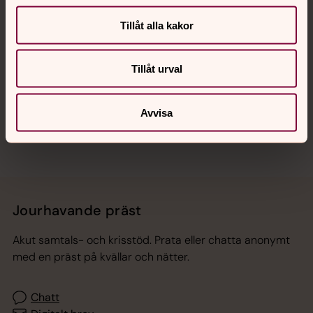
Tillåt alla kakor
Hitta snabbt
Tillåt urval
Sociala kanaler
Avvisa
Jourhavande präst
Akut samtals- och krisstöd. Prata eller chatta anonymt
med en präst på kvällar och nätter.
Chatt