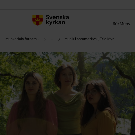
Till innehållet
Till undermeny
Sök
Meny
Munkedals församling
...
Musik i sommarkväll, Trio Myr