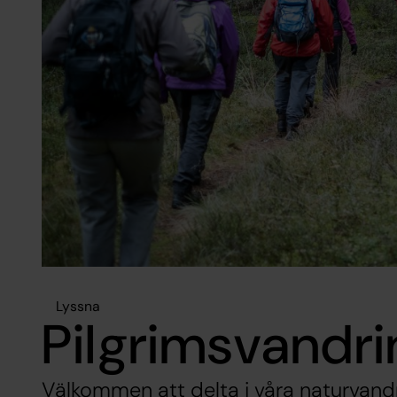
Lyssna
Pilgrimsvandri
Välkommen att delta i våra naturvandr