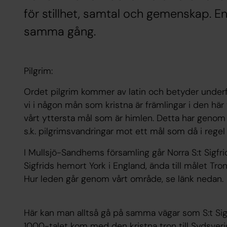
för stillhet, samtal och gemenskap. En
samma gång.
Pilgrim:
Ordet pilgrim kommer av latin och betyder underfär
vi i någon mån som kristna är främlingar i den hä
vårt yttersta mål som är himlen. Detta har genom 
s.k. pilgrimsvandringar mot ett mål som då i regel 
I Mullsjö-Sandhems församling går Norra S:t Sigfri
Sigfrids hemort York i England, ända till målet Tr
Hur leden går genom vårt område, se länk nedan.
Här kan man alltså gå på samma vägar som S:t Sig
1000-talet kom med den kristna tron till Sydsver