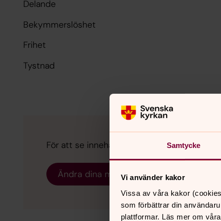
Delande
Bekymmerslöshet
Frihet
Tystnad
För att se innehållet behöver du acceptera 
Samtycke
Ändra dina marknadsföring för kakor
Vi använder kakor
Vissa av våra kakor (cookies
som förbättrar din användaru
plattformar. Läs mer om våra