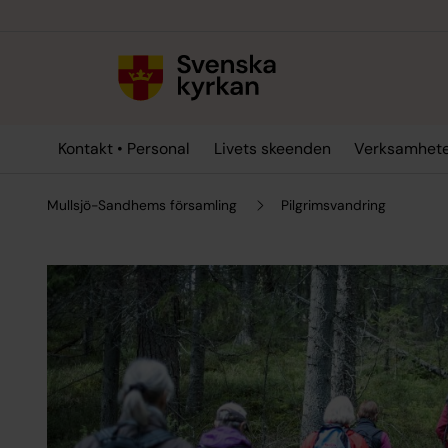
Till innehållet
Till undermeny
Kontakt • Personal
Livets skeenden
Verksamhet
Mullsjö-Sandhems församling
Pilgrimsvandring