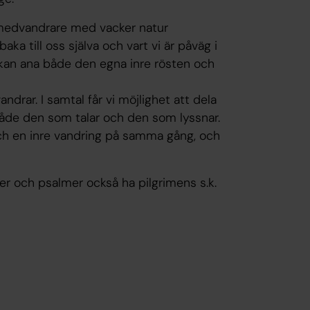
 medvandrare med vacker natur
aka till oss själva och vart vi är påväg i
vi kan ana både den egna inre rösten och
rar. I samtal får vi möjlighet att dela
både den som talar och den som lyssnar.
och en inre vandring på samma gång, och
r och psalmer också ha pilgrimens s.k.