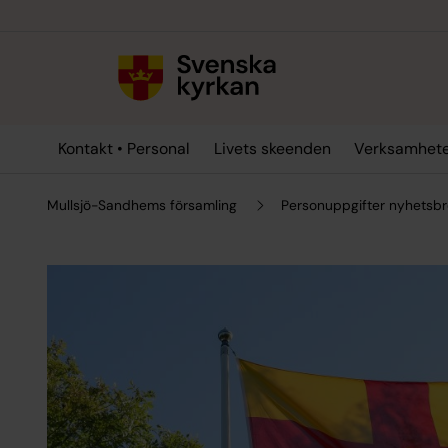
Till innehållet
Till undermeny
Kontakt • Personal
Livets skeenden
Verksamhet
Mullsjö-Sandhems församling
Personuppgifter nyhetsb