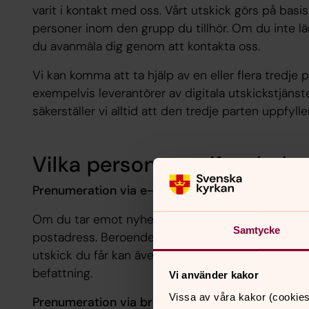
varit i kontakt med oss. Vårt utskick görs på basis
personer inom den grupp du tillhör. Om du inte län
du avanmäla dig genom att kontakta oss.
Vi kan komma att ta hjälp av en eller flera tredje pa
exempelvis leverantörer av digitala utskickstjänster 
säkerställer vi alltid att den tredje parten uppfy
Vilka personuppgifter beha
Prenumeration via e-post:
Om du tar emot nyhetsbrev via e-post behandlar v
Samtycke
postadress. Beroende på det sammanhang du vari
utskick du får kan även komma att behandla andra
befattning.
Vi använder kakor
Vissa av våra kakor (cookies
Prenumeration via brev: