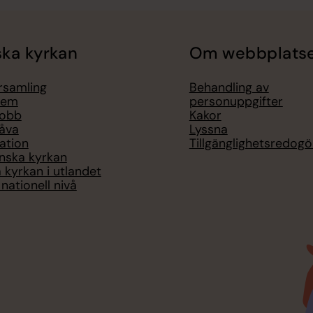
ka kyrkan
Om webbplats
örsamling
Behandling av
lem
personuppgifter
jobb
Kakor
åva
Lyssna
ation
Tillgänglighetsredogö
nska kyrkan
 kyrkan i utlandet
nationell nivå