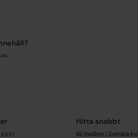
nnehåll?
.se
er
Hitta snabbt
Bli medlem i Svenska ky
 10.00