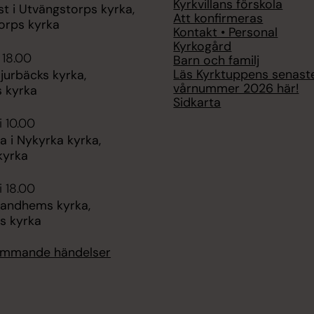
Kyrkvillans förskola
t i Utvängstorps kyrka,
Att konfirmeras
orps kyrka
Kontakt • Personal
Kyrkogård
 18.00
Barn och familj
Läs Kyrktuppens senast
jurbäcks kyrka,
vårnummer 2026 här!
s kyrka
Sidkarta
i 10.00
 i Nykyrka kyrka,
kyrka
i 18.00
Sandhems kyrka,
s kyrka
kommande händelser