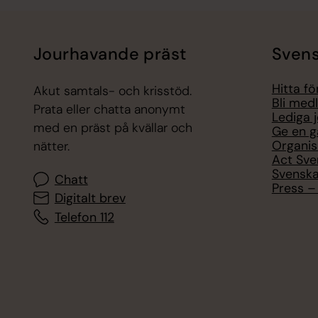
Jourhavande präst
Svens
Hitta f
Akut samtals- och krisstöd.
Bli med
Prata eller chatta anonymt
Lediga 
med en präst på kvällar och
Ge en g
Organis
nätter.
Act Sve
Svenska
Chatt
Press – 
Digitalt brev
Telefon 112