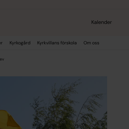
Kalender
er
Kyrkogård
Kyrkvillans förskola
Om oss
rev