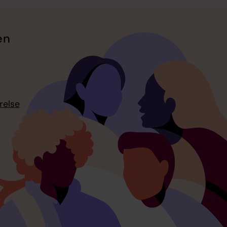
en
relse