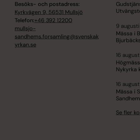
Besöks- och postadress:
Gudstjäns
Utvängst
Kyrkvägen 9, 56531 Mullsjö
Telefon:
+46 392 12200
9 augusti
mullsjo-
Mässa i B
sandhems.forsamling@svenskak
Bjurbäck
yrkan.se
16 august
Högmässa
Nykyrka 
16 august
Mässa i 
Sandhem
Se fler 