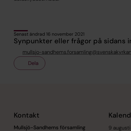
Senast ändrad 16 november 2021
Synpunkter eller frågor på sidans i
mullsjo-sandhems.forsamling@svenskakyrkan
Dela
Tillbaka till toppen
Tillbaka till innehållet
Kontakt
Kalend
Mullsjö-Sandhems församling
9 augusti