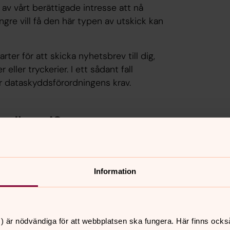
 av vårt
berättigade intresse
att nå
gre vill få den här typen av utskick kan
rter för att skicka nyhetsbrev till dig,
eller tryckerier. I ett sådant fall
ller dataskyddsförordningens krav.
ndlar vi?
i vanligtvis ditt namn och din e-
Information
t i kontakt med oss och den typ av
 uppgifter om dig, exempelvis din
) är nödvändiga för att webbplatsen ska fungera. Här finns ocks