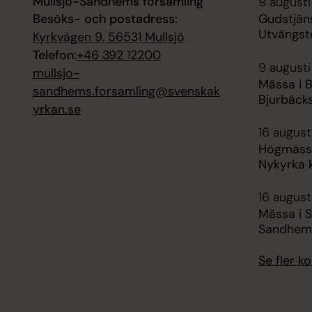
Mullsjö-Sandhems församling
9 augusti
Besöks- och postadress:
Gudstjäns
Utvängst
Kyrkvägen 9, 56531 Mullsjö
Telefon:
+46 392 12200
9 augusti
mullsjo-
Mässa i B
sandhems.forsamling@svenskak
Bjurbäck
yrkan.se
16 august
Högmässa
Nykyrka 
16 august
Mässa i 
Sandhem
Se fler 