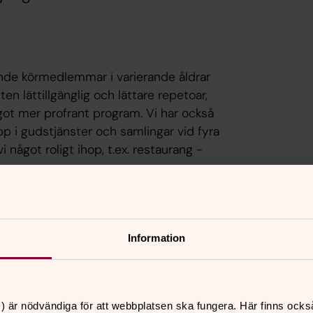
nde körmedlemmar i varierande åldrar
ten lättillgänglig och lättare repetoar,
ågot mer profrant program. Vi har också
pp i gudstjänster och samlingar vid fyra
 något roligt ihop, t.ex. restaurang -
lsjö. Enkelt fika vid varje tillfälle.
Information
rengesjö, tel: 070-2444013 eller e-post
) är nödvändiga för att webbplatsen ska fungera. Här finns ocks