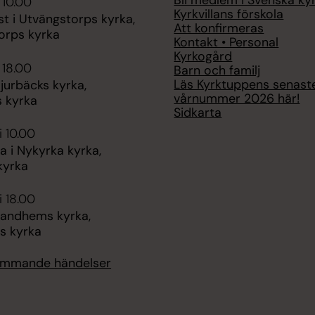
Bli medlem i Svenska ky
 10.00
Kyrkvillans förskola
t i Utvängstorps kyrka,
Att konfirmeras
orps kyrka
Kontakt • Personal
Kyrkogård
 18.00
Barn och familj
Läs Kyrktuppens senast
jurbäcks kyrka,
vårnummer 2026 här!
s kyrka
Sidkarta
i 10.00
 i Nykyrka kyrka,
kyrka
i 18.00
Sandhems kyrka,
s kyrka
kommande händelser