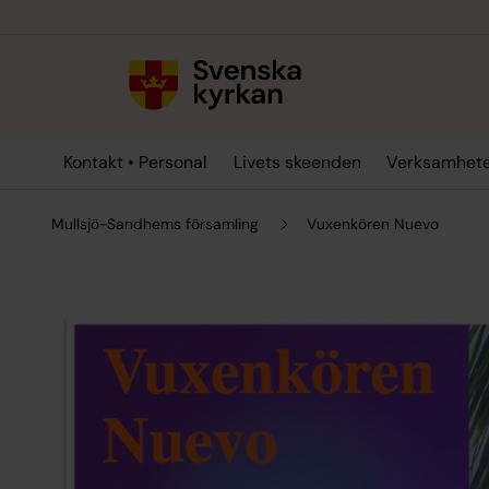
Till innehållet
Till undermeny
Kontakt • Personal
Livets skeenden
Verksamhet
Mullsjö-Sandhems församling
Vuxenkören Nuevo