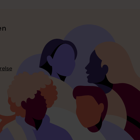
en
relse