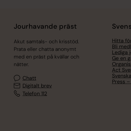
Jourhavande präst
Svens
Hitta f
Akut samtals- och krisstöd.
Bli med
Prata eller chatta anonymt
Lediga 
med en präst på kvällar och
Ge en g
Organis
nätter.
Act Sve
Svenska
Chatt
Press – 
Digitalt brev
Telefon 112