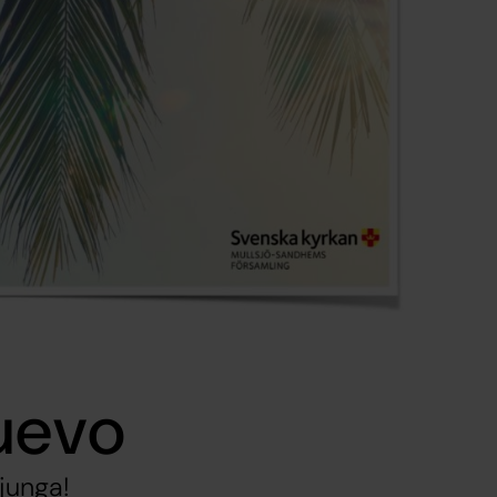
uevo
junga!