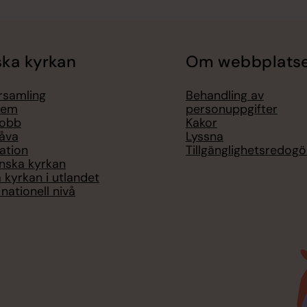
ka kyrkan
Om webbplats
örsamling
Behandling av
lem
personuppgifter
jobb
Kakor
åva
Lyssna
ation
Tillgänglighetsredogö
nska kyrkan
 kyrkan i utlandet
nationell nivå