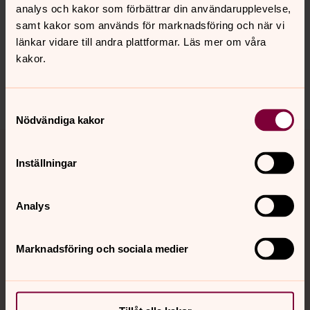
Synpunkter eller frågor på sidans
analys och kakor som förbättrar din användarupplevelse,
innehåll?
samt kakor som används för marknadsföring och när vi
medelpadsnorra.pastorat@svenskakyrkan.se
länkar vidare till andra plattformar. Läs mer om våra
kakor.
Dela
Samtyckesval
Nödvändiga kakor
Tillbaka till toppen
Tillbaka till innehållet
Inställningar
Kontakt
Analys
Marknadsföring och sociala medier
Kalender
Hitta snabbt