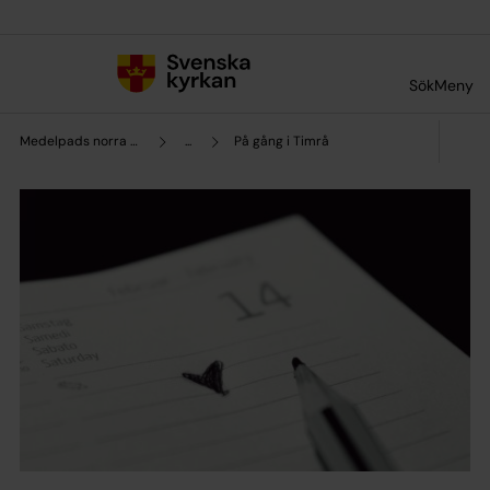
Till innehållet
Till undermeny
Sök
Meny
Medelpads norra pastorat
...
På gång i Timrå