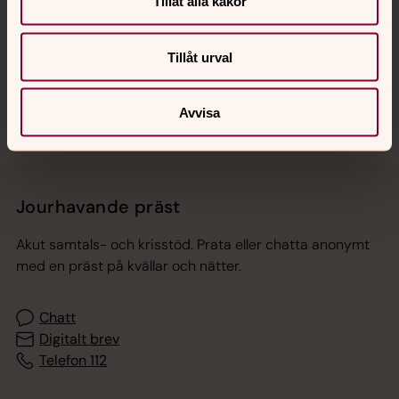
Tillåt alla kakor
Tillåt urval
Sociala kanaler
Avvisa
Jourhavande präst
Akut samtals- och krisstöd. Prata eller chatta anonymt
med en präst på kvällar och nätter.
Chatt
Digitalt brev
Telefon 112