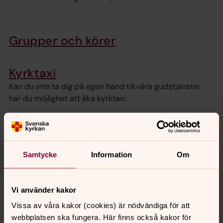
Grupper och körer
Kyrktaxi
Kan du inte ta dig på egen hand till våra gudstjänster
har du möjlighet att åka kyrktaxi.
Månadsbladet
Inför varje månad kommer ett månadsblad. Du hittar
den här, eller kan få dem skickad till din epost eller
Samtycke
Information
Om
brevlåda.
Vi använder kakor
Vissa av våra kakor (cookies) är nödvändiga för att
Senast ändrad 18 februari 2026
webbplatsen ska fungera. Här finns också kakor för