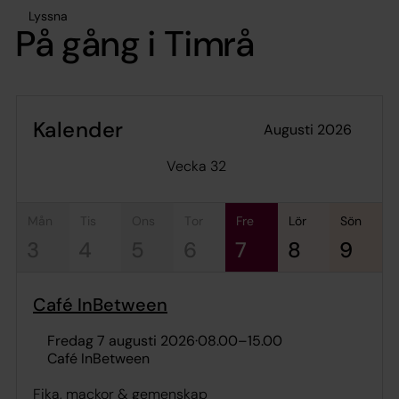
Lyssna
På gång i Timrå
Kalender
augusti 2026
Vecka 32
mån
tis
ons
tor
fre
lör
sön
3
4
5
6
7
8
9
Café InBetween
fredag 7 augusti 2026
·
08.00
–
15.00
Café InBetween
Fika, mackor & gemenskap