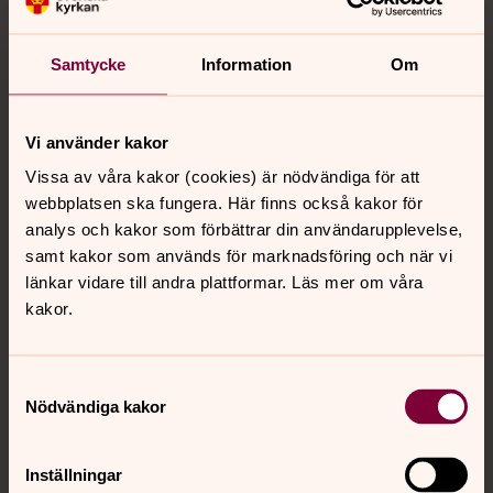
Torsdag 17 september kl. 13.00-16.00, Åsen i Liden.
Samtycke
Information
Om
Dop
Dopet är en fest, en kärleksförklaring och ett
Vi använder kakor
välkomnade in i den kristna gemenskapen.
Vissa av våra kakor (cookies) är nödvändiga för att
webbplatsen ska fungera. Här finns också kakor för
Vigsel
analys och kakor som förbättrar din användarupplevelse,
Att vigas och ingå ett äktenskap är ett sätt att för alla
samt kakor som används för marknadsföring och när vi
att säja ja till varandra och till ett liv tillsammans. Det är
länkar vidare till andra plattformar. Läs mer om våra
en fest och ett minne för livet. I den kyrkliga vigseln tar
kakor.
paret emot Guds välsignelse för sitt gemensamma liv.
Samtyckesval
Begravning
Nödvändiga kakor
När en nära lämnar oss är viktigt för många att få ta ett
farväl. I kyrkan gör vi det i en begravningsgudstjänst. Vi
Inställningar
får överlämna den som har dött till Gud.