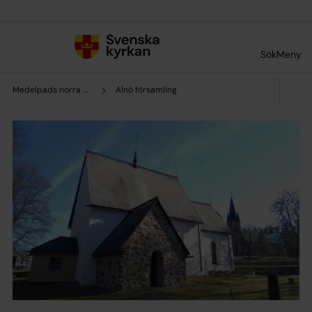
Till innehållet
Till undermeny
Sök
Meny
Medelpads norra pastorat
Alnö församling