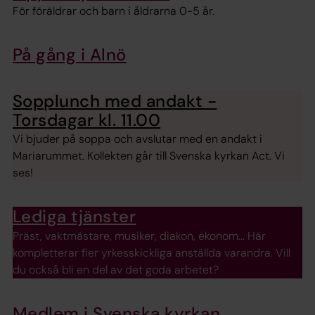
För föräldrar och barn i åldrarna 0-5 år.
På gång i Alnö
Sopplunch med andakt -
Torsdagar kl. 11.00
Vi bjuder på soppa och avslutar med en andakt i
Mariarummet. Kollekten går till Svenska kyrkan Act. Vi
ses!
Lediga tjänster
Präst, vaktmästare, musiker, diakon, ekonom... Här
kompletterar fler yrkesskickliga anställda varandra. Vill
du också bli en del av det goda arbetet?
Medlem i Svenska kyrkan