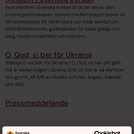
Som medlem i Svenska kyrkan är du en del av den
kristna gemenskapen. Genom medlemskapet bidrar du
till mötesplatser för både stora och små, samtal och
stöd till behövande, gudstjänster för både glädje och
sorg, musikverksamhet och kulturarv.
O, Gud, vi ber för Ukraina
Biskops Evas bön för Ukraina | O, Gud, nu har det gått
två år sedan kriget i Ukraina bröt ut. Det är så ofattbart
och grymt, så fyllt av ondska och hat, ångest, lidande
och död.
Pressmeddelande
Friluftsdag med Neuro Medelpad