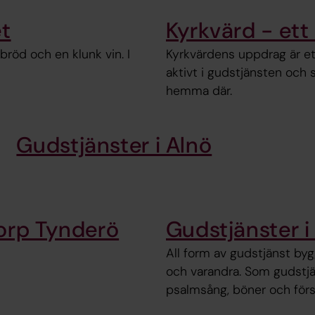
et
Kyrkvärd - et
bröd och en klunk vin. I
Kyrkvärdens uppdrag är ett
aktivt i gudstjänsten och s
hemma där.
Gudstjänster i Alnö
torp Tynderö
Gudstjänster i
All form av gudstjänst b
och varandra. Som gudstjän
psalmsång, böner och för