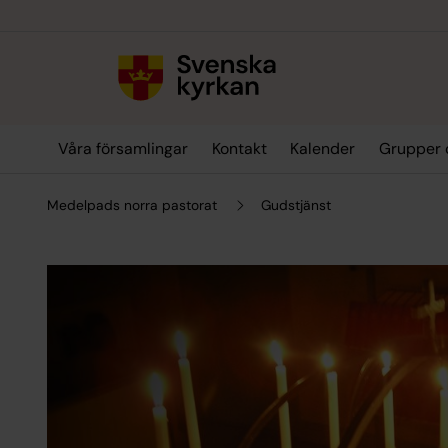
Till innehållet
Till undermeny
Våra församlingar
Kontakt
Kalender
Grupper 
Medelpads norra pastorat
Gudstjänst