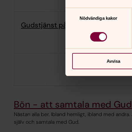
Samtyckesval
Nödvändiga kakor
Gudstjänst på Sälsundet 225
Avvisa
Bön - att samtala med Gud
Nästan alla ber. Ibland hemligt, ibland med andra. 
själv och samtala med Gud.