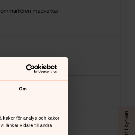
Sommarkören medverkar
Kyrkkaffe på Café Kyrkstugan
Om
å kakor för analys och kakor
 länkar vidare till andra