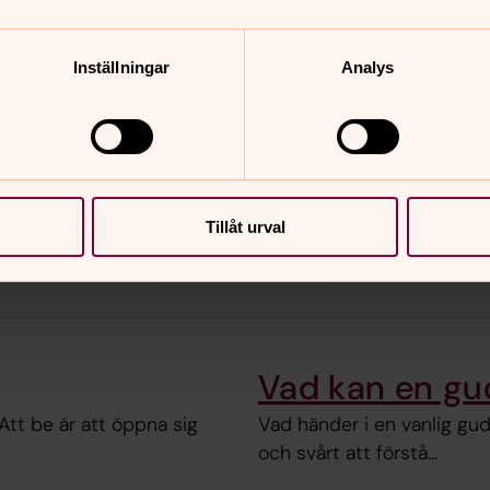
Inställningar
Analys
söndag 23 augusti 2026
·
11.00
–
12.00
Sälsundet 225
p
Eva Stenström
Musiker Birgitta Urbán
P
Tillåt urval
Visa fler händelser
Vad kan en gud
Att be är att öppna sig
Vad händer i en vanlig gu
och svårt att förstå...