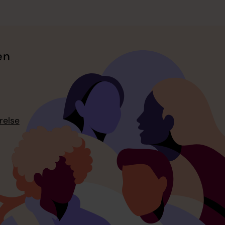
en
relse