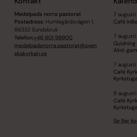
Kontakt
Kalend
Medelpads norra pastorat
7 augusti
Postadress:
Humlegårdsvägen 1,
Café InB
86332 Sundsbruk
7 augusti
Telefon:
+46 601 99900
Guidning 
medelpadsnorra.pastorat@sven
Alnö gam
skakyrkan.se
7 augusti 
Café Kyr
Kyrkstug
8 augusti
Café Kyr
Kyrkstug
Se fler 