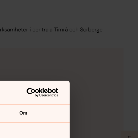
erksamheter i centrala Timrå och Sörberge
Om