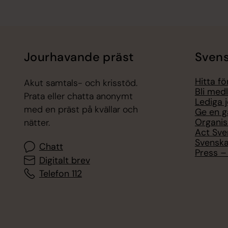
Jourhavande präst
Svens
Hitta f
Akut samtals- och krisstöd.
Bli med
Prata eller chatta anonymt
Lediga 
med en präst på kvällar och
Ge en g
Organis
nätter.
Act Sve
Svenska
Chatt
Press – 
Digitalt brev
Telefon 112