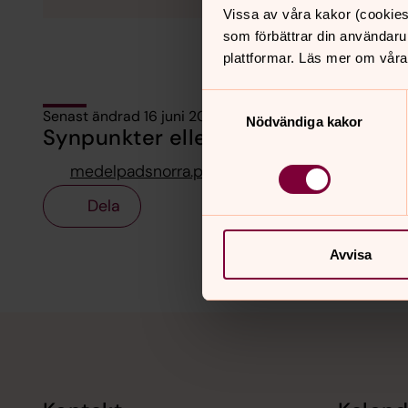
Vissa av våra kakor (cookies
som förbättrar din användaru
plattformar. Läs mer om våra
Samtyckesval
Senast ändrad 16 juni 2026
Nödvändiga kakor
Synpunkter eller frågor på sidans i
medelpadsnorra.pastorat@svenskakyrkan.se
Dela
Avvisa
Tillbaka till toppen
Tillbaka till innehållet