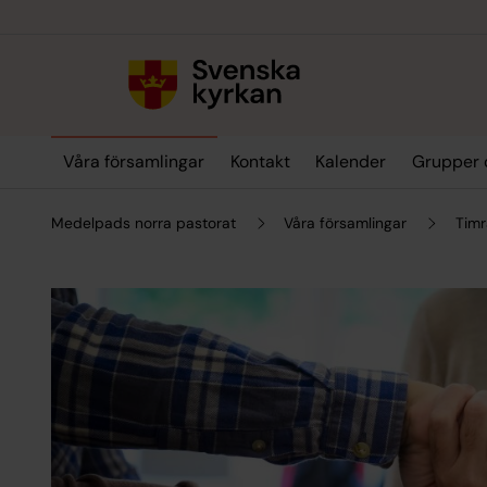
Till innehållet
Till undermeny
Våra församlingar
Kontakt
Kalender
Grupper 
Medelpads norra pastorat
Våra församlingar
Timr