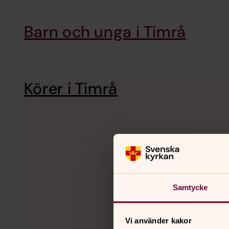
Barn och unga i Timrå
Körer i Timrå
Samtycke
Vi använder kakor