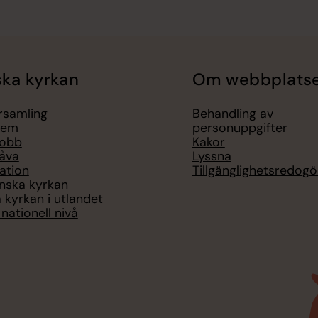
ka kyrkan
Om webbplats
örsamling
Behandling av
lem
personuppgifter
jobb
Kakor
åva
Lyssna
ation
Tillgänglighetsredogö
nska kyrkan
 kyrkan i utlandet
nationell nivå