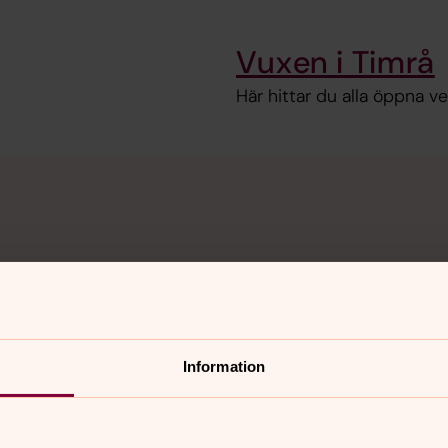
Vuxen i Timrå
Här hittar du alla öppna v
Information