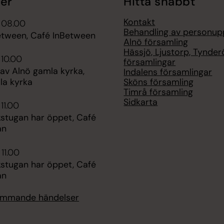
er
Hitta snabbt
Kontakt
 08.00
Behandling av personup
etween, Café InBetween
Alnö församling
Hässjö, Ljustorp, Tynder
 10.00
församlingar
av Alnö gamla kyrka,
Indalens församlingar
Sköns församling
la kyrka
Timrå församling
Sidkarta
11.00
kstugan har öppet, Café
an
 11.00
kstugan har öppet, Café
an
kommande händelser