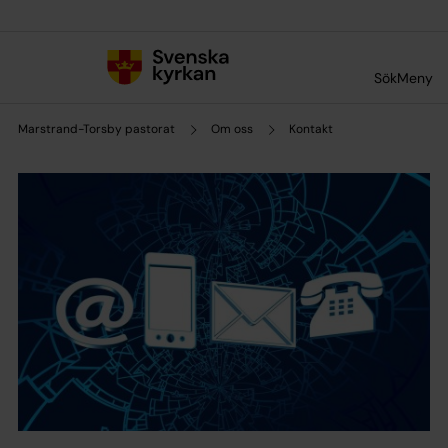
Till innehållet
Till undermeny
Sök
Meny
Marstrand-Torsby pastorat
Om oss
Kontakt