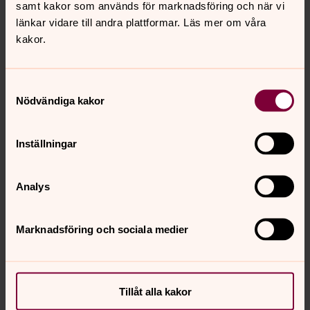
samt kakor som används för marknadsföring och när vi
uppgifter som församlingsrådet ansvarar för enligt
länkar vidare till andra plattformar. Läs mer om våra
kyrkoordningen.
kakor.
Församlingsråd
Samtyckesval
Det finns sex församlingsråd i Svenska kyrkan Malmö.
Nödvändiga kakor
Kyrkofullmäktige utser församlingsråden efter att
kandidater har nominerats i församlingarna.
Församlingsråden ska utföra de uppgifter som anges i
Inställningar
kyrkoordningen och i församlingsinstruktionen samt de
övriga uppgifter som kyrkorådet beslutar.
Analys
Relaterad information
Marknadsföring och sociala medier
Så leds Svenska kyrkan Malmö
Svenska kyrkan Malmö leds av folkvalda förtroendevalda
Tillåt alla kakor
i kyrkofullmäktige, kyrkoråd och församlingsråd.