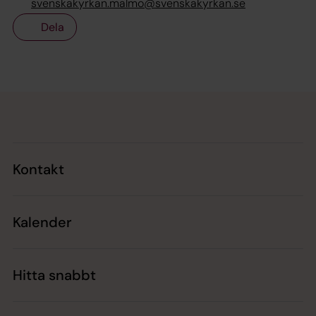
svenskakyrkan.malmo@svenskakyrkan.se
Dela
Tillbaka till toppen
Tillbaka till innehållet
Kontakt
Kalender
Hitta snabbt