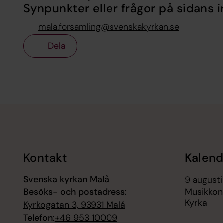
Synpunkter eller frågor på sidans i
mala.forsamling@svenskakyrkan.se
Dela
Tillbaka till toppen
Tillbaka till innehållet
Kontakt
Kalend
Svenska kyrkan Malå
9 augusti
Besöks- och postadress:
Musikkon
Kyrka
Kyrkogatan 3, 93931 Malå
Telefon:
+46 953 10009