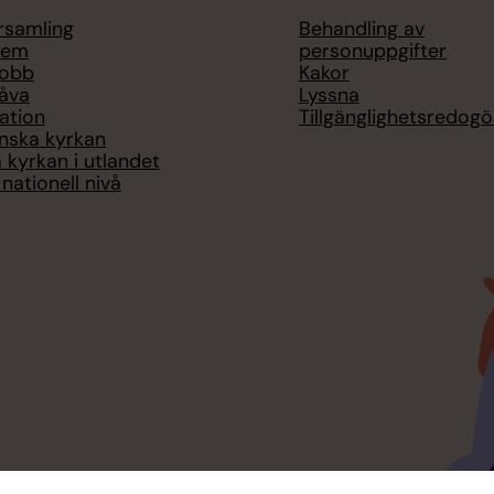
örsamling
Behandling av
lem
personuppgifter
jobb
Kakor
åva
Lyssna
ation
Tillgänglighetsredogö
nska kyrkan
 kyrkan i utlandet
nationell nivå