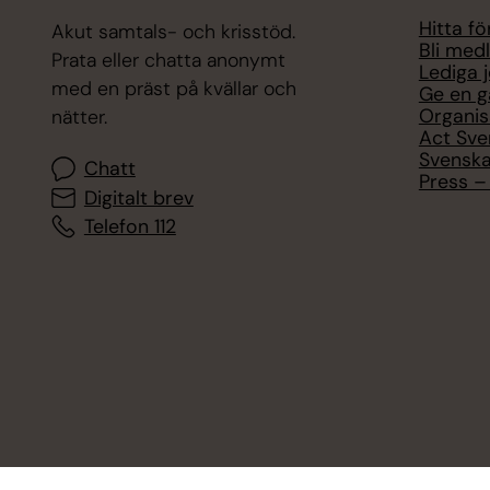
Hitta f
Akut samtals- och krisstöd.
Bli med
Prata eller chatta anonymt
Lediga 
med en präst på kvällar och
Ge en g
Organis
nätter.
Act Sve
Svenska
Chatt
Press – 
Digitalt brev
Telefon 112