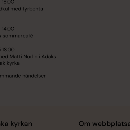
i 18.00
kul med fyrbenta
i 14.00
s sommarcafé
i 18.00
ed Matti Norlin i Adaks
ak kyrka
kommande händelser
ka kyrkan
Om webbplats