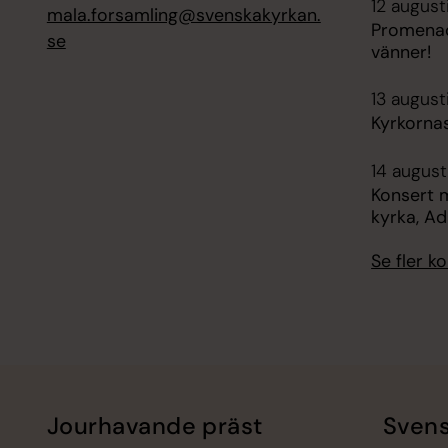
12 august
mala.forsamling@svenskakyrkan.
Promenad
se
vänner!
13 august
Kyrkorna
14 august
Konsert m
kyrka, Ad
Se fler 
Jourhavande präst
Svens