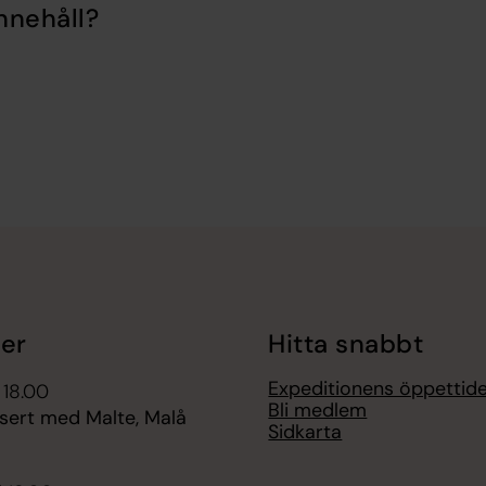
nnehåll?
er
Hitta snabbt
Expeditionens öppettid
 18.00
Bli medlem
sert med Malte, Malå
Sidkarta