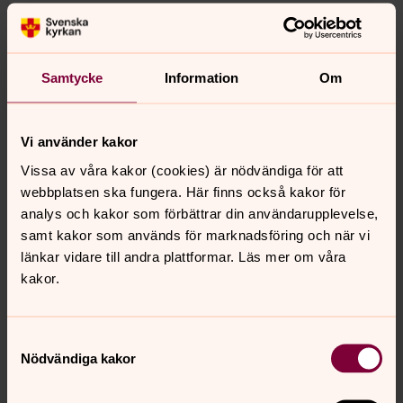
Samtycke
Information
Om
Steg 4:
Tryck på den blåa knappen där det står ”Join Meeting”
Vi använder kakor
Steg 5:
Vissa av våra kakor (cookies) är nödvändiga för att
Tryck sedan på den blåa knappen där det står "I agree".
webbplatsen ska fungera. Här finns också kakor för
analys och kakor som förbättrar din användarupplevelse,
Steg 6:
samt kakor som används för marknadsföring och när vi
Nu borde det komma upp en bild på dig själv från din
länkar vidare till andra plattformar. Läs mer om våra
webbkamera. Tryck på den blåa knappen där det
kakor.
står "Join with video" för att komma in till mötet och din
bild syns för de andra som är uppkopplade till mötet.
Om du vill vara med utan att synas så klickar du på ”Join
Samtyckesval
without video”.
Nödvändiga kakor
Steg 7: