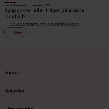
Senast ändrad 13 januari 2021
Synpunkter eller frågor på sidans
innehåll?
lycksele.forsamling@svenskakyrkan.se
Dela
Tillbaka till toppen
Tillbaka till innehållet
Kontakt
Kalender