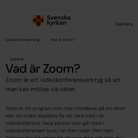
Till innehållet
Till undermeny
Sök
Meny
Lycksele församling
Vad är Zoom?
Lyssna
Vad är Zoom?
Zoom är ett videokonferensverktyg så att
man kan mötas via nätet.
Zoom är ett program som man installerar på sin dator
eller sin mobil, läsplatta för att vara med i en
videokonferens. Varje person som går med i
videokonferensen syns i en liten rutan. Men man
behöver ingen kamera för att vara med och titta, har